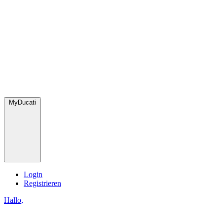
MyDucati
Login
Registrieren
Hallo,