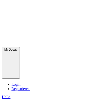
MyDucati
Login
Registrieren
Hallo,