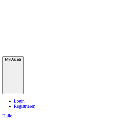
MyDucati
Login
Registrieren
Hallo,