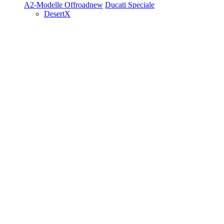
A2-Modelle
Offroad
new
Ducati Speciale
DesertX