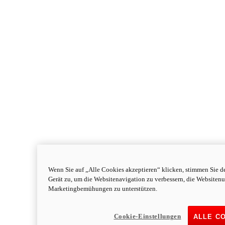
Wenn Sie auf „Alle Cookies akzeptieren“ klicken, stimmen Sie d
Gerät zu, um die Websitenavigation zu verbessern, die Websiten
Monster
new
Monster
Marketingbemühungen zu unterstützen.
Monster
111 PS
Leistung
Cookie-Einstellungen
ALLE C
91,1 Nm
Drehmoment