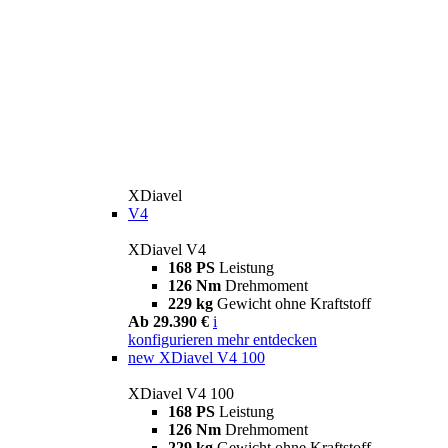
XDiavel
V4
XDiavel V4
168 PS
Leistung
126 Nm
Drehmoment
229 kg
Gewicht ohne Kraftstoff
Ab 29.390 €
i
konfigurieren
mehr entdecken
new
XDiavel V4 100
XDiavel V4 100
168 PS
Leistung
126 Nm
Drehmoment
229 kg
Gewicht ohne Kraftstoff