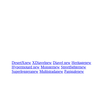
DesertX
new
XDiavel
new
Diavel
new
Heritage
new
Hypermotard
new
Monster
new
Streetfighter
new
Superleggera
new
Multistrada
new
Panigale
new