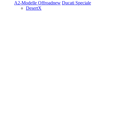
A2-Modelle
Offroad
new
Ducati Speciale
DesertX