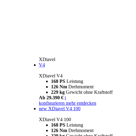
XDiavel
V4
XDiavel V4
168 PS
Leistung
126 Nm
Drehmoment
229 kg
Gewicht ohne Kraftstoff
Ab 29.390 €
i
konfigurieren
mehr entdecken
new
XDiavel V4 100
XDiavel V4 100
168 PS
Leistung
126 Nm
Drehmoment
229 kg
Gewicht ohne Kraftstoff