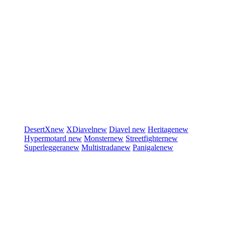
DesertX
new
XDiavel
new
Diavel
new
Heritage
new
Hypermotard
new
Monster
new
Streetfighter
new
Superleggera
new
Multistrada
new
Panigale
new