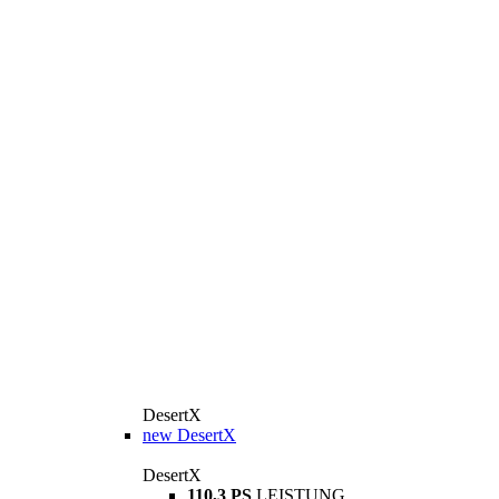
DesertX
new
DesertX
DesertX
110,3 PS
LEISTUNG