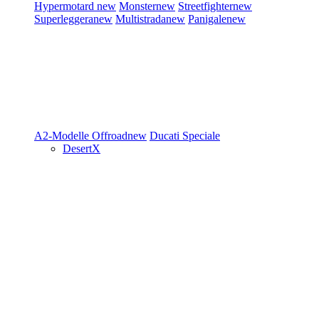
Hypermotard
new
Monster
new
Streetfighter
new
Superleggera
new
Multistrada
new
Panigale
new
A2-Modelle
Offroad
new
Ducati Speciale
DesertX