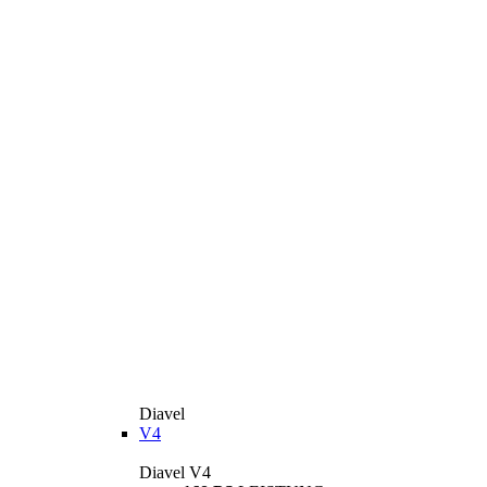
Diavel
V4
Diavel V4