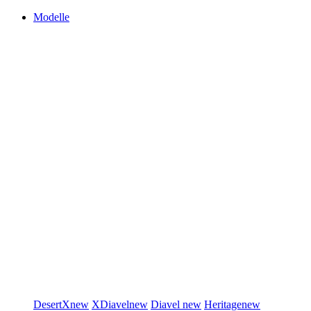
Modelle
DesertX
new
XDiavel
new
Diavel
new
Heritage
new