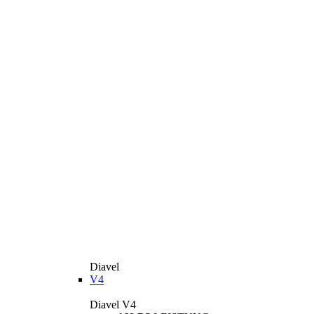
Diavel
V4
Diavel V4