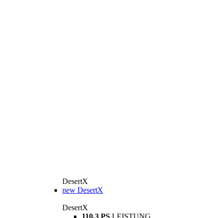
DesertX
new
DesertX
DesertX
110,3 PS
LEISTUNG