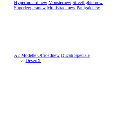
Hypermotard
new
Monster
new
Streetfighter
new
Superleggera
new
Multistrada
new
Panigale
new
A2-Modelle
Offroad
new
Ducati Speciale
DesertX