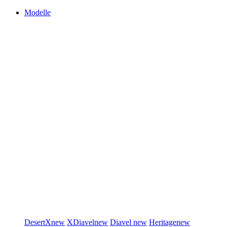
Modelle
DesertX
new
XDiavel
new
Diavel
new
Heritage
new