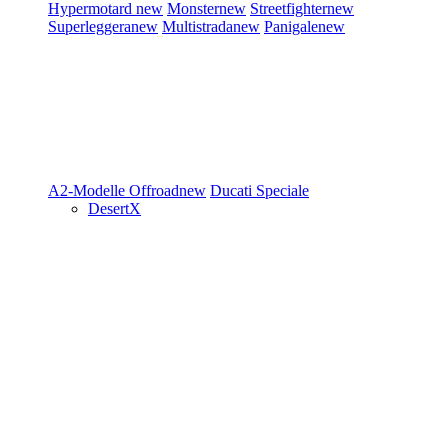
Hypermotard
new
Monster
new
Streetfighter
new
Superleggera
new
Multistrada
new
Panigale
new
A2-Modelle
Offroad
new
Ducati Speciale
DesertX