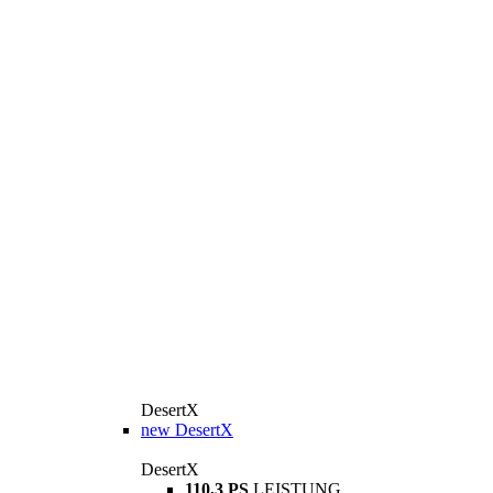
DesertX
new
DesertX
DesertX
110,3 PS
LEISTUNG