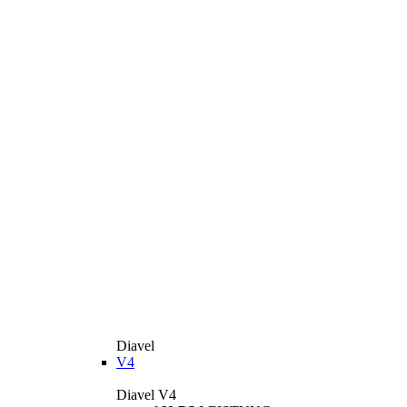
Diavel
V4
Diavel V4