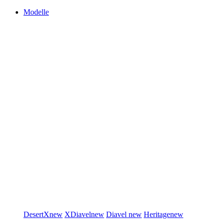
Modelle
DesertX
new
XDiavel
new
Diavel
new
Heritage
new