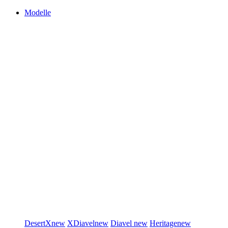
Modelle
DesertX
new
XDiavel
new
Diavel
new
Heritage
new