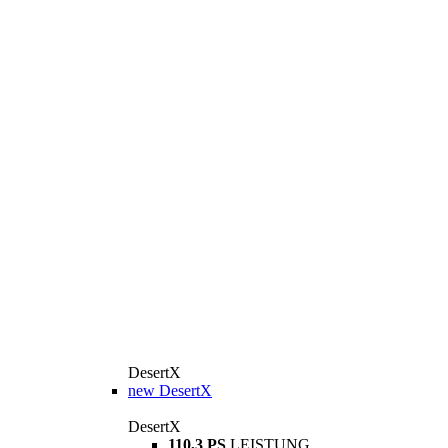
DesertX
new
DesertX
DesertX
110,3 PS
LEISTUNG