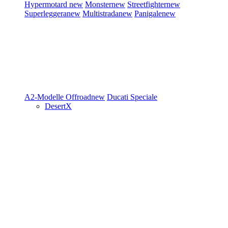
Hypermotard
new
Monster
new
Streetfighter
new
Superleggera
new
Multistrada
new
Panigale
new
A2-Modelle
Offroad
new
Ducati Speciale
DesertX