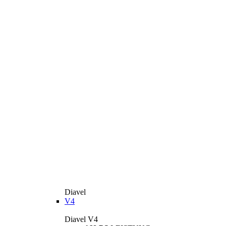
Diavel
V4
Diavel V4