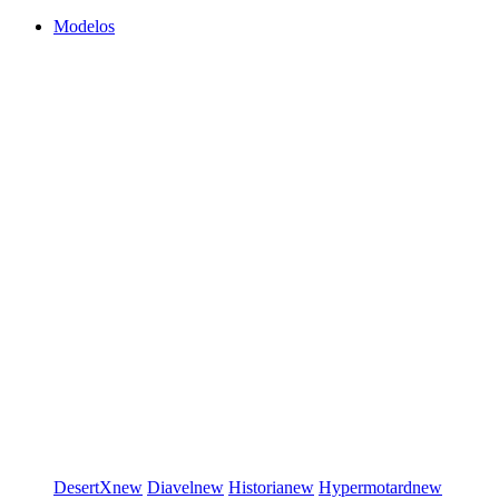
Modelos
DesertX
new
Diavel
new
Historia
new
Hypermotard
new