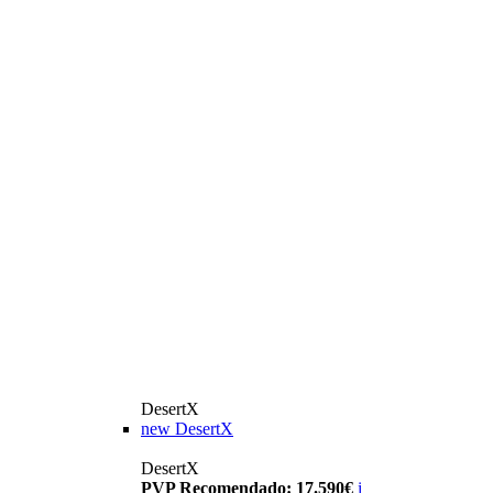
DesertX
new
DesertX
DesertX
PVP Recomendado: 17.590€
i