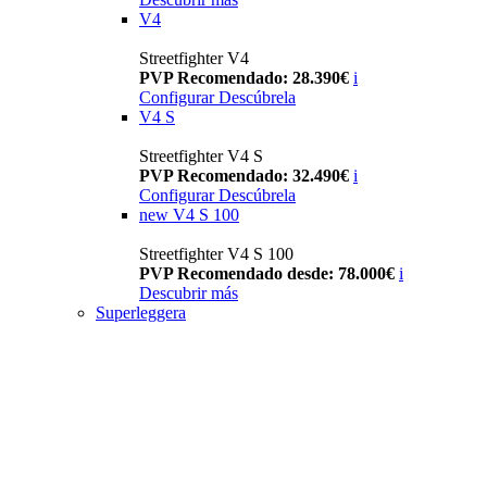
V4
Streetfighter V4
PVP Recomendado: 28.390€
i
Configurar
Descúbrela
V4 S
Streetfighter V4 S
PVP Recomendado: 32.490€
i
Configurar
Descúbrela
new
V4 S 100
Streetfighter V4 S 100
PVP Recomendado desde: 78.000€
i
Descubrir más
Superleggera