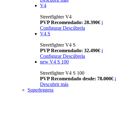
V4
Streetfighter V4
PVP Recomendado: 28.390€
i
Configurar
Descúbrela
V4 S
Streetfighter V4 S
PVP Recomendado: 32.490€
i
Configurar
Descúbrela
new
V4 S 100
Streetfighter V4 S 100
PVP Recomendado desde: 78.000€
i
Descubrir más
Superleggera