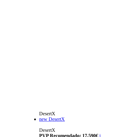
DesertX
new
DesertX
DesertX
PVP Recomendado: 17.590€
i