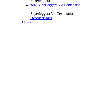
Superleggera
new
Superleggera V4 Centenario
Superleggera V4 Centenario
Descubrir más
XDiavel