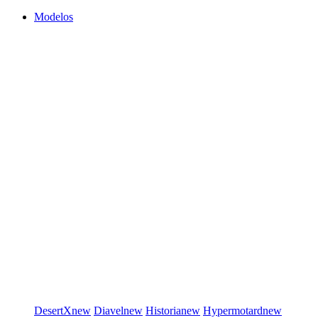
Modelos
DesertX
new
Diavel
new
Historia
new
Hypermotard
new