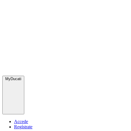
MyDucati
Accede
Regístrate