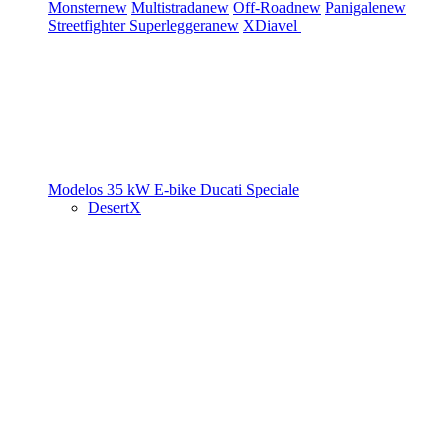
Monster
new
Multistrada
new
Off-Road
new
Panigale
new
Streetfighter
Superleggera
new
XDiavel
Modelos 35 kW
E-bike
Ducati Speciale
DesertX