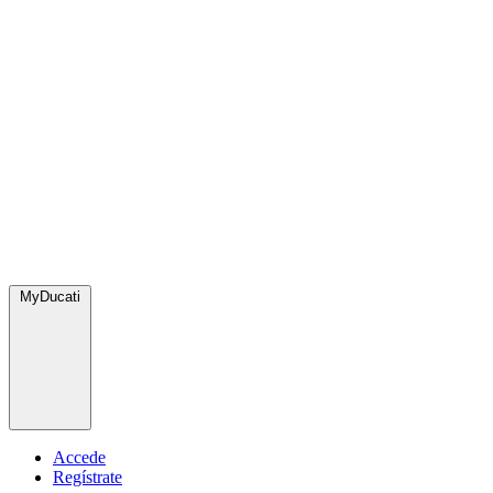
MyDucati
Accede
Regístrate