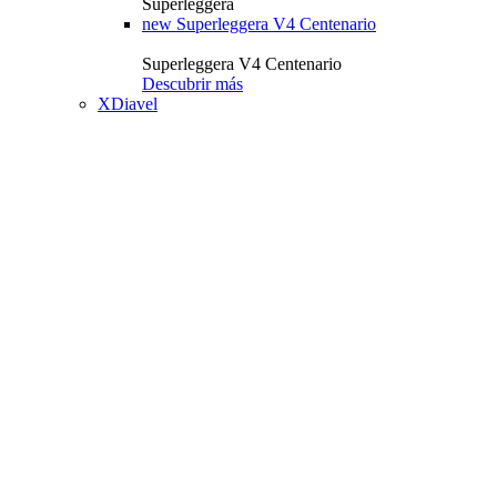
Superleggera
new
Superleggera V4 Centenario
Superleggera V4 Centenario
Descubrir más
XDiavel