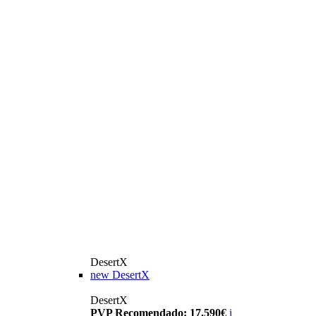
DesertX
new
DesertX
DesertX
PVP Recomendado: 17.590€
i