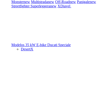
Monster
new
Multistrada
new
Off-Road
new
Panigale
new
Streetfighter
Superleggera
new
XDiavel
Modelos 35 kW
E-bike
Ducati Speciale
DesertX