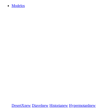
Modelos
DesertX
new
Diavel
new
Historia
new
Hypermotard
new