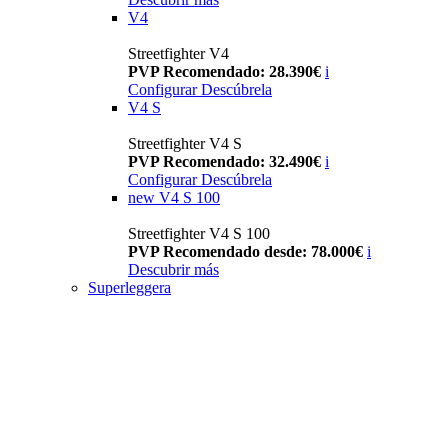
V4
Streetfighter V4
PVP Recomendado: 28.390€
i
Configurar
Descúbrela
V4 S
Streetfighter V4 S
PVP Recomendado: 32.490€
i
Configurar
Descúbrela
new
V4 S 100
Streetfighter V4 S 100
PVP Recomendado desde: 78.000€
i
Descubrir más
Superleggera