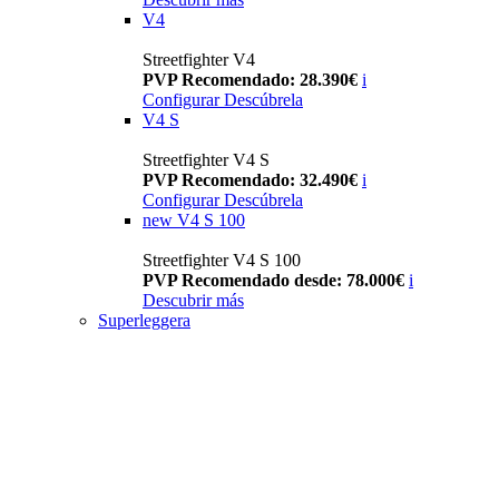
V4
Streetfighter V4
PVP Recomendado: 28.390€
i
Configurar
Descúbrela
V4 S
Streetfighter V4 S
PVP Recomendado: 32.490€
i
Configurar
Descúbrela
new
V4 S 100
Streetfighter V4 S 100
PVP Recomendado desde: 78.000€
i
Descubrir más
Superleggera