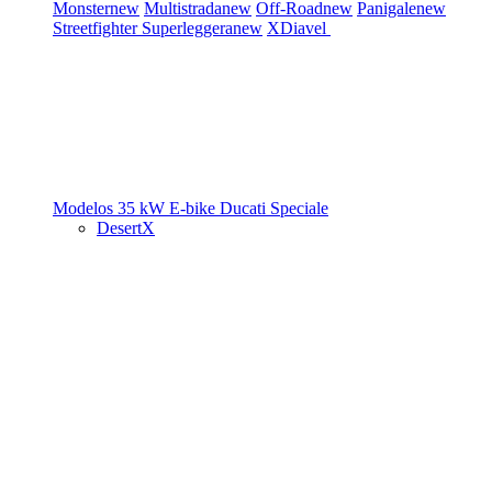
Monster
new
Multistrada
new
Off-Road
new
Panigale
new
Streetfighter
Superleggera
new
XDiavel
Modelos 35 kW
E-bike
Ducati Speciale
DesertX