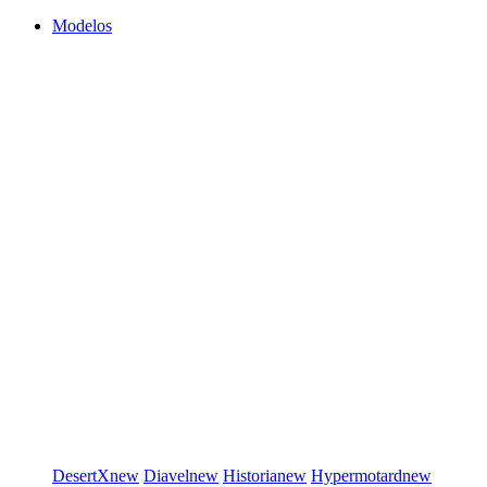
Modelos
DesertX
new
Diavel
new
Historia
new
Hypermotard
new