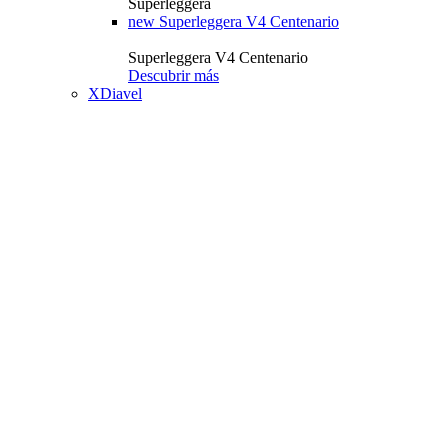
Superleggera
new
Superleggera V4 Centenario
Superleggera V4 Centenario
Descubrir más
XDiavel