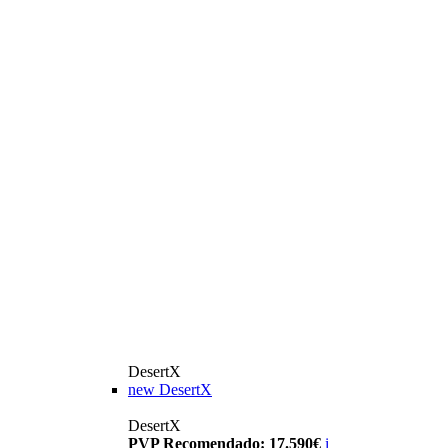
DesertX
new
DesertX
DesertX
PVP Recomendado: 17.590€
i