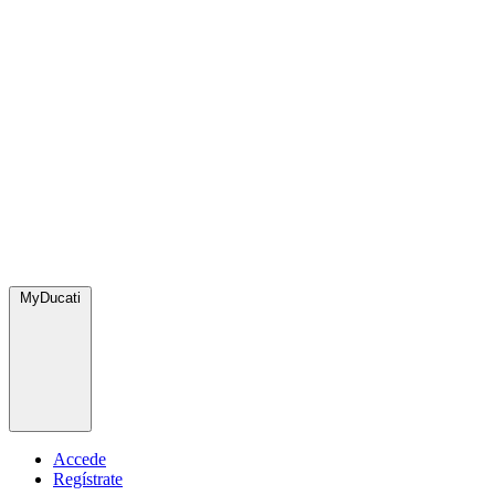
MyDucati
Accede
Regístrate