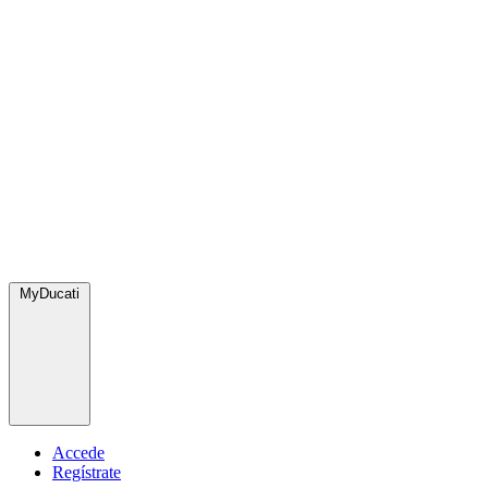
MyDucati
Accede
Regístrate