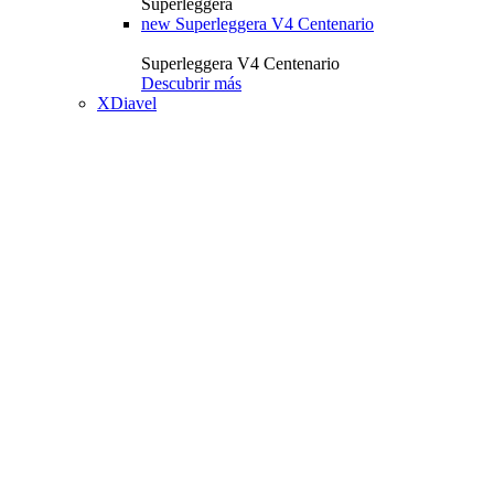
Superleggera
new
Superleggera V4 Centenario
Superleggera V4 Centenario
Descubrir más
XDiavel