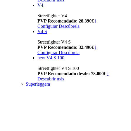
V4
Streetfighter V4
PVP Recomendado: 28.390€
i
Configurar
Descúbrela
V4 S
Streetfighter V4 S
PVP Recomendado: 32.490€
i
Configurar
Descúbrela
new
V4 S 100
Streetfighter V4 S 100
PVP Recomendado desde: 78.000€
i
Descubrir más
Superleggera