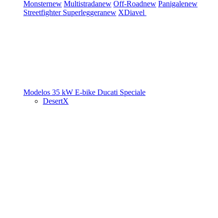
Monster
new
Multistrada
new
Off-Road
new
Panigale
new
Streetfighter
Superleggera
new
XDiavel
Modelos 35 kW
E-bike
Ducati Speciale
DesertX