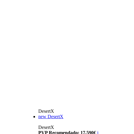
DesertX
new
DesertX
DesertX
PVP Recomendado: 17.590€
i