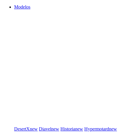
Modelos
DesertX
new
Diavel
new
Historia
new
Hypermotard
new