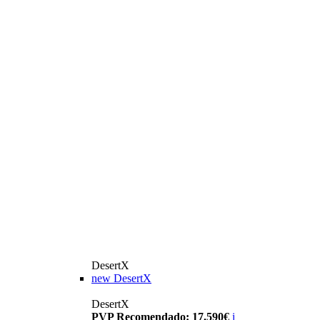
DesertX
new
DesertX
DesertX
PVP Recomendado: 17.590€
i