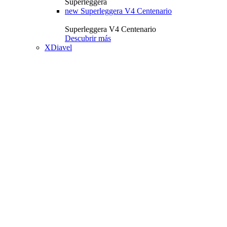
Superleggera
new
Superleggera V4 Centenario
Superleggera V4 Centenario
Descubrir más
XDiavel