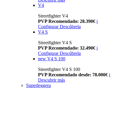
V4
Streetfighter V4
PVP Recomendado: 28.390€
i
Configurar
Descúbrela
V4 S
Streetfighter V4 S
PVP Recomendado: 32.490€
i
Configurar
Descúbrela
new
V4 S 100
Streetfighter V4 S 100
PVP Recomendado desde: 78.000€
i
Descubrir más
Superleggera