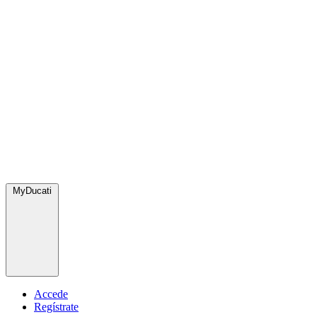
MyDucati
Accede
Regístrate