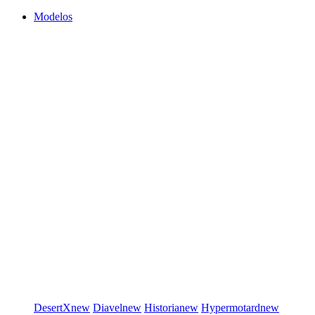
Modelos
DesertX
new
Diavel
new
Historia
new
Hypermotard
new