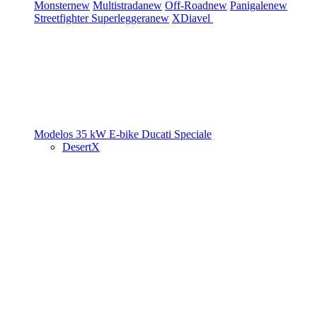
Monster
new
Multistrada
new
Off-Road
new
Panigale
new
Streetfighter
Superleggera
new
XDiavel
Modelos 35 kW
E-bike
Ducati Speciale
DesertX