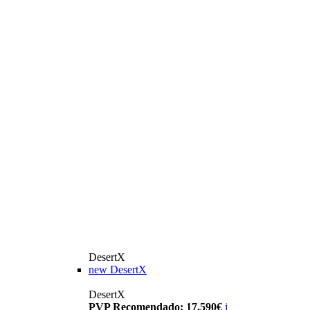
DesertX
new
DesertX
DesertX
PVP Recomendado: 17.590€
i