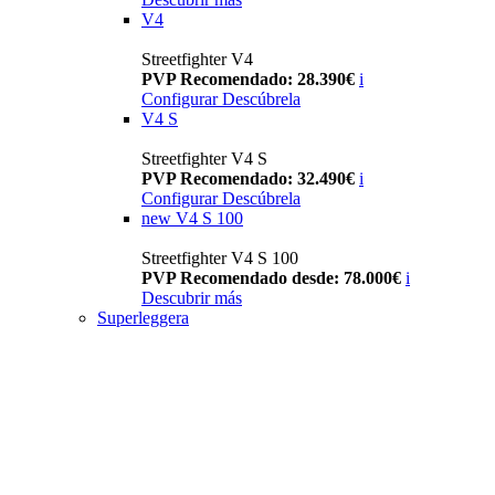
V4
Streetfighter V4
PVP Recomendado: 28.390€
i
Configurar
Descúbrela
V4 S
Streetfighter V4 S
PVP Recomendado: 32.490€
i
Configurar
Descúbrela
new
V4 S 100
Streetfighter V4 S 100
PVP Recomendado desde: 78.000€
i
Descubrir más
Superleggera