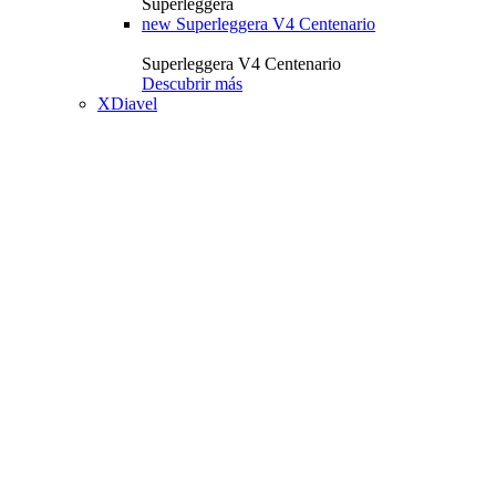
Superleggera
new
Superleggera V4 Centenario
Superleggera V4 Centenario
Descubrir más
XDiavel