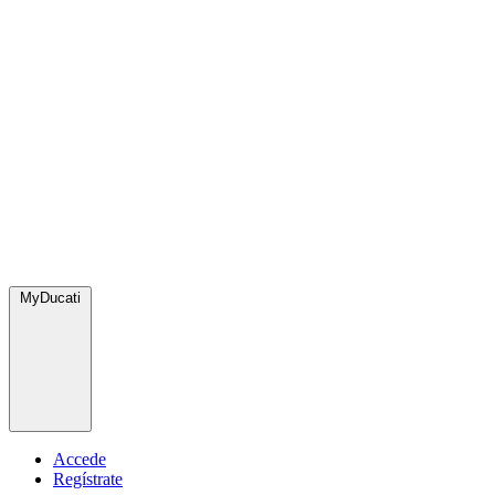
MyDucati
Accede
Regístrate