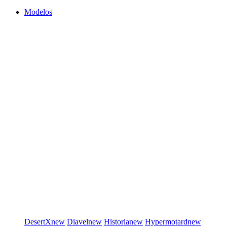
Modelos
DesertX
new
Diavel
new
Historia
new
Hypermotard
new