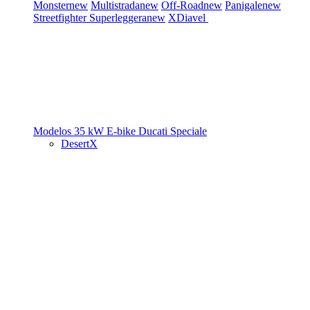
Monster
new
Multistrada
new
Off-Road
new
Panigale
new
Streetfighter
Superleggera
new
XDiavel
Modelos 35 kW
E-bike
Ducati Speciale
DesertX