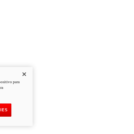
positivo para
ara
IES