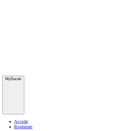
MyDucati
Accede
Regístrate