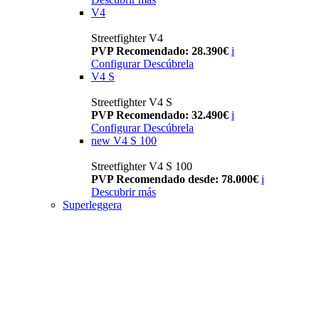
V4
Streetfighter V4
PVP Recomendado: 28.390€
i
Configurar
Descúbrela
V4 S
Streetfighter V4 S
PVP Recomendado: 32.490€
i
Configurar
Descúbrela
new
V4 S 100
Streetfighter V4 S 100
PVP Recomendado desde: 78.000€
i
Descubrir más
Superleggera