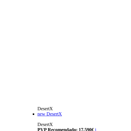
DesertX
new
DesertX
DesertX
PVP Recomendado: 17.590€
i