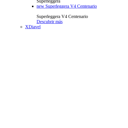
Superleggera
new
Superleggera V4 Centenario
Superleggera V4 Centenario
Descubrir más
XDiavel