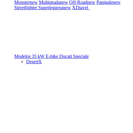
Monster
new
Multistrada
new
Off-Road
new
Panigale
new
Streetfighter
Superleggera
new
XDiavel
Modelos 35 kW
E-bike
Ducati Speciale
DesertX