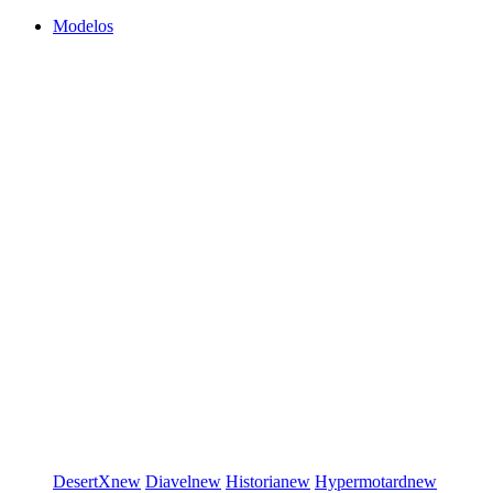
Modelos
DesertX
new
Diavel
new
Historia
new
Hypermotard
new