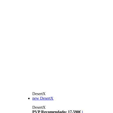
DesertX
new
DesertX
DesertX
PVP Recomendado: 17.590€
i