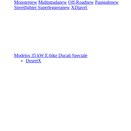
Monster
new
Multistrada
new
Off-Road
new
Panigale
new
Streetfighter
Superleggera
new
XDiavel
Modelos 35 kW
E-bike
Ducati Speciale
DesertX