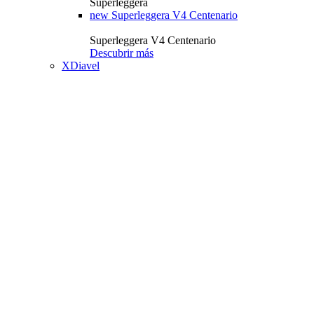
Superleggera
new
Superleggera V4 Centenario
Superleggera V4 Centenario
Descubrir más
XDiavel