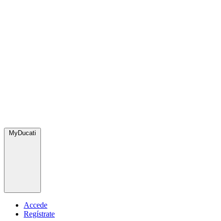
MyDucati
Accede
Regístrate