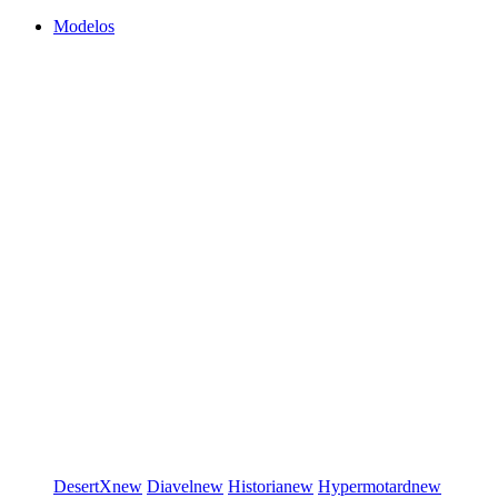
Modelos
DesertX
new
Diavel
new
Historia
new
Hypermotard
new