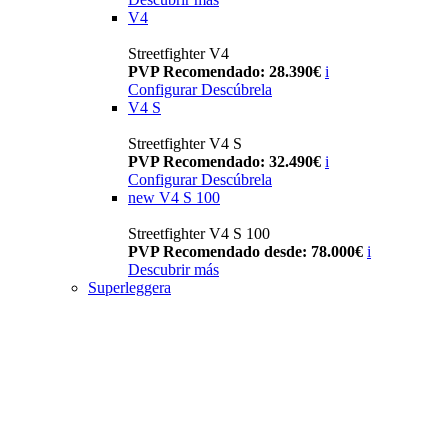
V4
Streetfighter V4
PVP Recomendado: 28.390€
i
Configurar
Descúbrela
V4 S
Streetfighter V4 S
PVP Recomendado: 32.490€
i
Configurar
Descúbrela
new
V4 S 100
Streetfighter V4 S 100
PVP Recomendado desde: 78.000€
i
Descubrir más
Superleggera