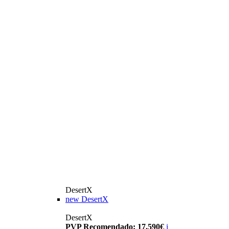
DesertX
new
DesertX
DesertX
PVP Recomendado: 17.590€
i