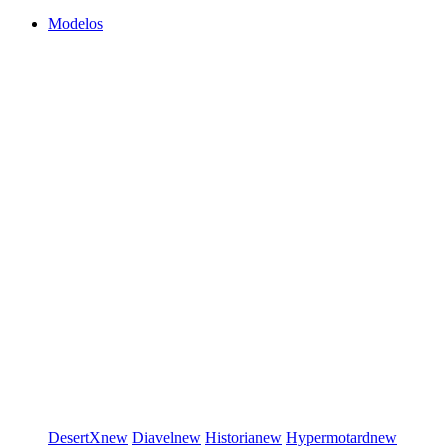
Modelos
DesertX
new
Diavel
new
Historia
new
Hypermotard
new