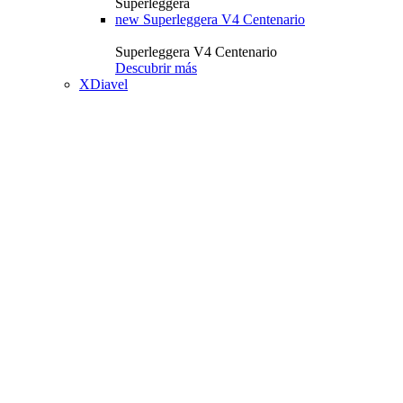
Superleggera
new
Superleggera V4 Centenario
Superleggera V4 Centenario
Descubrir más
XDiavel