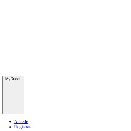
MyDucati
Accede
Regístrate