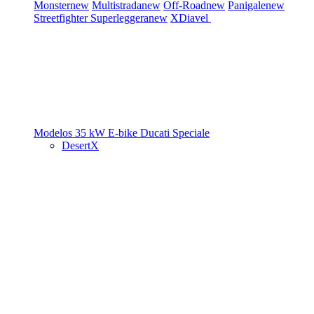
Monster
new
Multistrada
new
Off-Road
new
Panigale
new
Streetfighter
Superleggera
new
XDiavel
Modelos 35 kW
E-bike
Ducati Speciale
DesertX