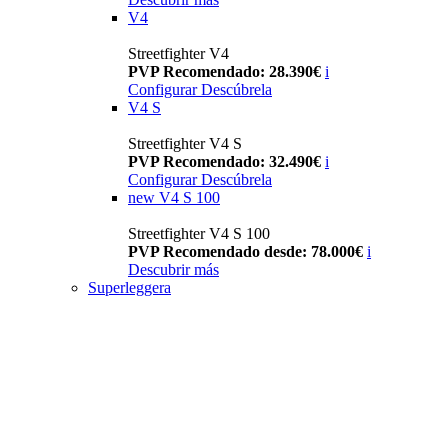
V4
Streetfighter V4
PVP Recomendado: 28.390€
i
Configurar
Descúbrela
V4 S
Streetfighter V4 S
PVP Recomendado: 32.490€
i
Configurar
Descúbrela
new
V4 S 100
Streetfighter V4 S 100
PVP Recomendado desde: 78.000€
i
Descubrir más
Superleggera