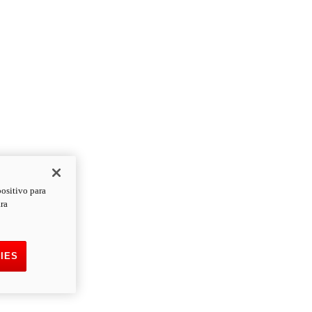
positivo para
ara
IES