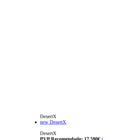
DesertX
new
DesertX
DesertX
PVP Recomendado: 17.590€
i