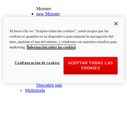
Monster
new
Monster
Monster
PVP Recomendado desde: 13.190€
i
Al hacer clic en “Aceptar todas las cookies”, usted acepta que las
Configurar
Descubrir más
cookies se guarden en su dispositivo para mejorar la navegación del
new
Monster +
sitio, analizar el uso del mismo, y colaborar con nuestros estudios para
marketing.
Información sobre las cookies
Monster +
PVP Recomendado desde: 13.690€
i
Configurar
Descubrir más
Configuración de cookies
ACEPTAR TODAS LAS
new
Monster 100
COOKIES
Monster 100
PVP Recomendado desde: 26.000€
i
Descubrir más
Multistrada