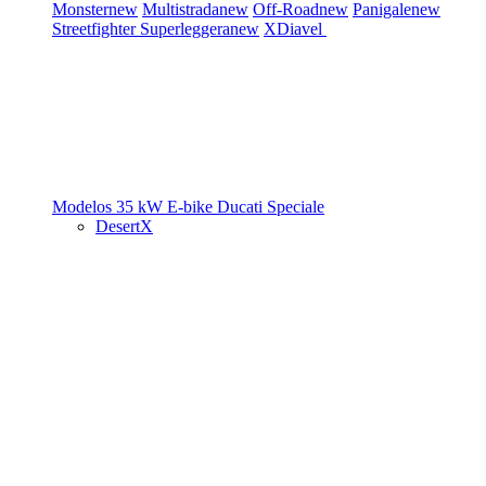
Monster
new
Multistrada
new
Off-Road
new
Panigale
new
Streetfighter
Superleggera
new
XDiavel
Modelos 35 kW
E-bike
Ducati Speciale
DesertX