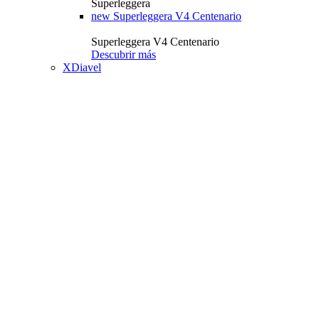
Superleggera
new
Superleggera V4 Centenario
Superleggera V4 Centenario
Descubrir más
XDiavel