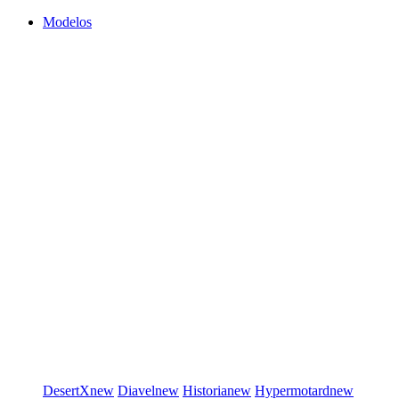
Modelos
DesertX
new
Diavel
new
Historia
new
Hypermotard
new