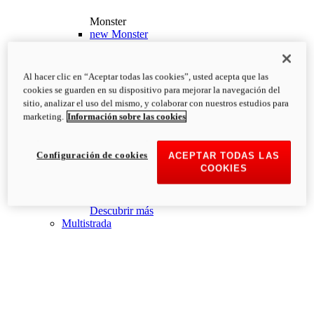
Monster
new
Monster
Monster
PVP Recomendado desde: 13.190€
i
Al hacer clic en “Aceptar todas las cookies”, usted acepta que las
Configurar
Descubrir más
cookies se guarden en su dispositivo para mejorar la navegación del
new
Monster +
sitio, analizar el uso del mismo, y colaborar con nuestros estudios para
marketing.
Información sobre las cookies
Monster +
PVP Recomendado desde: 13.690€
i
Configurar
Descubrir más
Configuración de cookies
ACEPTAR TODAS LAS
new
Monster 100
COOKIES
Monster 100
PVP Recomendado desde: 26.000€
i
Descubrir más
Multistrada