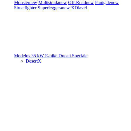
Monster
new
Multistrada
new
Off-Road
new
Panigale
new
Streetfighter
Superleggera
new
XDiavel
Modelos 35 kW
E-bike
Ducati Speciale
DesertX