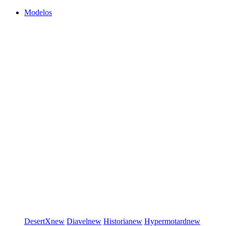
Modelos
DesertX
new
Diavel
new
Historia
new
Hypermotard
new