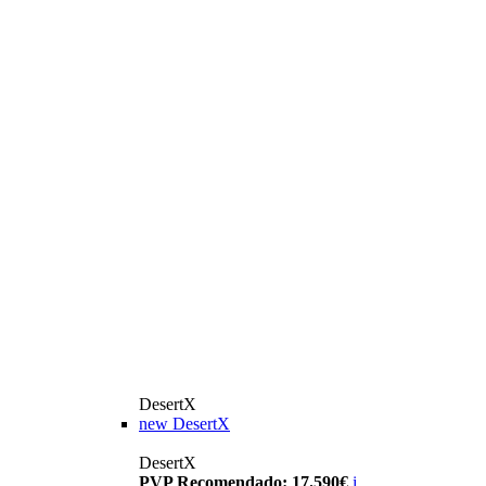
DesertX
new
DesertX
DesertX
PVP Recomendado: 17.590€
i