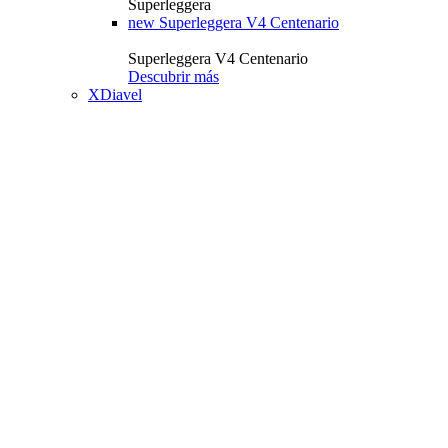
Superleggera
new
Superleggera V4 Centenario
Superleggera V4 Centenario
Descubrir más
XDiavel