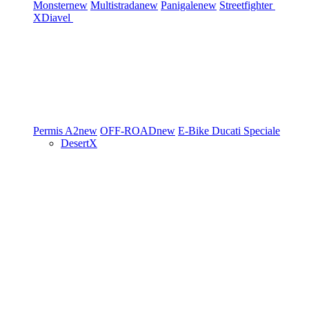
Monster
new
Multistrada
new
Panigale
new
Streetfighter
XDiavel
Permis A2
new
OFF-ROAD
new
E-Bike
Ducati Speciale
DesertX