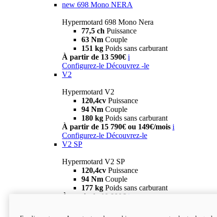
new
698 Mono NERA
Hypermotard 698 Mono Nera
77,5 ch
Puissance
63 Nm
Couple
151 kg
Poids sans carburant
À partir de 13 590€
i
Configurez-le
Découvrez -le
V2
Hypermotard V2
120,4cv
Puissance
94 Nm
Couple
180 kg
Poids sans carburant
À partir de 15 790€ ou 149€/mois
i
Configurez-le
Découvrez-le
V2 SP
Hypermotard V2 SP
120,4cv
Puissance
94 Nm
Couple
177 kg
Poids sans carburant
À partir de 19 990€
i
Configurez-le
Découvrez-le
new
V2 SP 100