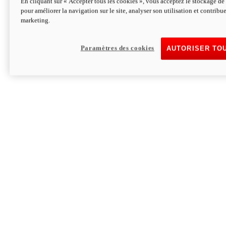
En cliquant sur « Accepter tous les cookies », vous acceptez le stockage de 
pour améliorer la navigation sur le site, analyser son utilisation et contribue
Hypermotard V2 SP 100
marketing.
120,4cv
Puissance
94 Nm
Couple
177 kg
Poids sans carburant
Paramètres des cookies
AUTORISER TO
Découvrez-le
Monster