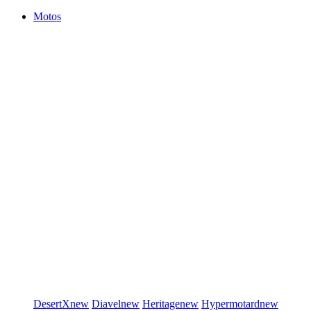
Motos
DesertX
new
Diavel
new
Heritage
new
Hypermotard
new