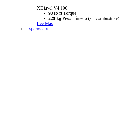
XDiavel V4 100
93 lb-ft
Torque
229 kg
Peso húmedo (sin combustible)
Lee Mas
Hypermotard