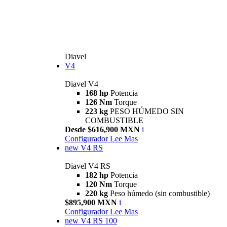
Diavel
V4
Diavel V4
168 hp
Potencia
126 Nm
Torque
223 kg
PESO HÚMEDO SIN
COMBUSTIBLE
Desde $616,900 MXN
i
Configurador
Lee Mas
new
V4 RS
Diavel V4 RS
182 hp
Potencia
120 Nm
Torque
220 kg
Peso húmedo (sin combustible)
$895,900 MXN
i
Configurador
Lee Mas
new
V4 RS 100