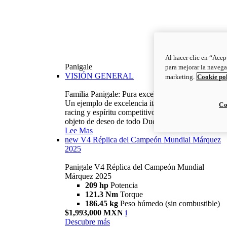
Al hacer clic en “Acep
Panigale
para mejorar la navega
VISIÓN GENERAL
marketing.
Cookie po
Familia Panigale: Pura excelencia italiana.
Un ejemplo de excelencia italiana, con ADN
Co
racing y espíritu competitivo: la Panigale es el
objeto de deseo de todo Ducatista.
Lee Mas
new
V4 Réplica del Campeón Mundial Márquez
2025
Panigale V4 Réplica del Campeón Mundial
Márquez 2025
209 hp
Potencia
121.3 Nm
Torque
186.45 kg
Peso húmedo (sin combustible)
$1,993,000 MXN
i
Descubre más