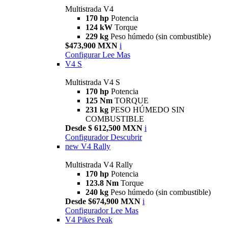
Multistrada V4
170 hp
Potencia
124 kW
Torque
229 kg
Peso húmedo (sin combustible)
$473,900 MXN
i
Configurar
Lee Mas
V4 S
Multistrada V4 S
170 hp
Potencia
125 Nm
TORQUE
231 kg
PESO HÚMEDO SIN
COMBUSTIBLE
Desde $ 612,500 MXN
i
Configurador
Descubrir
new
V4 Rally
Multistrada V4 Rally
170 hp
Potencia
123.8 Nm
Torque
240 kg
Peso húmedo (sin combustible)
Desde $674,900 MXN
i
Configurador
Lee Mas
V4 Pikes Peak