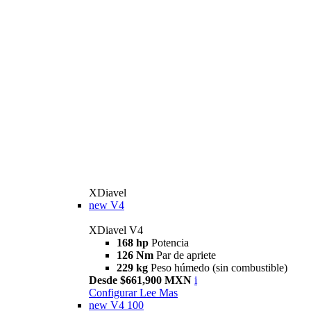
XDiavel
new
V4
XDiavel V4
168 hp
Potencia
126 Nm
Par de apriete
229 kg
Peso húmedo (sin combustible)
Desde $661,900 MXN
i
Configurar
Lee Mas
new
V4 100