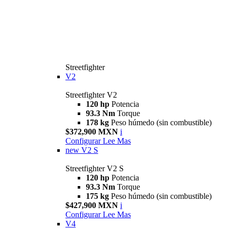
Streetfighter
V2
Streetfighter V2
120 hp
Potencia
93.3 Nm
Torque
178 kg
Peso húmedo (sin combustible)
$372,900 MXN
i
Configurar
Lee Mas
new
V2 S
Streetfighter V2 S
120 hp
Potencia
93.3 Nm
Torque
175 kg
Peso húmedo (sin combustible)
$427,900 MXN
i
Configurar
Lee Mas
V4