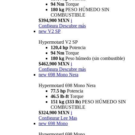
94 Nm
Torque
180 kg
PESO HÚMEDO SIN
COMBUSTIBLE
$394,900 MXN
i
Configura
Descubre más
new
V2 SP
Hypermotard V2 SP
120,4 hp
Potencia
94 Nm
Torque
180 kg
Peso húmedo (sin combustible)
$462,900 MXN
i
Configura
Descubre más
new
698 Mono Nera
Hypermotard 698 Mono Nera
77.5 hp
Potencia
46.5 lb-ft
Torque
151 kg (333 lb)
PESO HÚMEDO SIN
COMBUSTIBLE
$324,900 MXN
i
Configurar
Lee Mas
new
698 Mono
Hypermotard 698 Mono