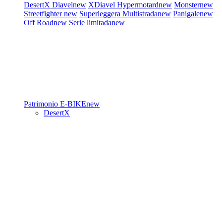
DesertX
Diavel
new
XDiavel
Hypermotard
new
Monster
new
Streetfighter
new
Superleggera
Multistrada
new
Panigale
new
Off Road
new
Serie limitada
new
Patrimonio
E-BIKE
new
DesertX