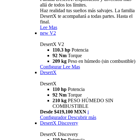
allá de todos los límites.
Haz realidad tus sueños más salvajes. La familia
DesertX te acompañará a todas partes. Hasta el
final.
Lee Mas
new
V2
DesertX V2
110.3 hp
Potencia
92 Nm
Torque
209 kg
Peso en húmedo (sin combustible)
Configurar
Lee Mas
DesertX
DesertX
110 hp
Potencia
92 Nm
Torque
210 kg
PESO HÚMEDO SIN
COMBUSTIBLE
Desde $419,100 MXN
i
Configurador
Descubrir más
DesertX Discovery
DesertX Discovery
110 hp
Potencia