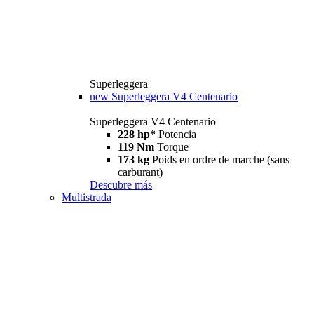
Superleggera
new
Superleggera V4 Centenario
Superleggera V4 Centenario
228 hp*
Potencia
119 Nm
Torque
173 kg
Poids en ordre de marche (sans
carburant)
Descubre más
Multistrada