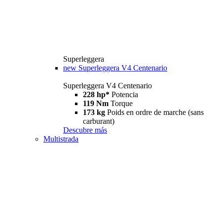
Superleggera
new
Superleggera V4 Centenario
Superleggera V4 Centenario
228 hp*
Potencia
119 Nm
Torque
173 kg
Poids en ordre de marche (sans
carburant)
Descubre más
Multistrada