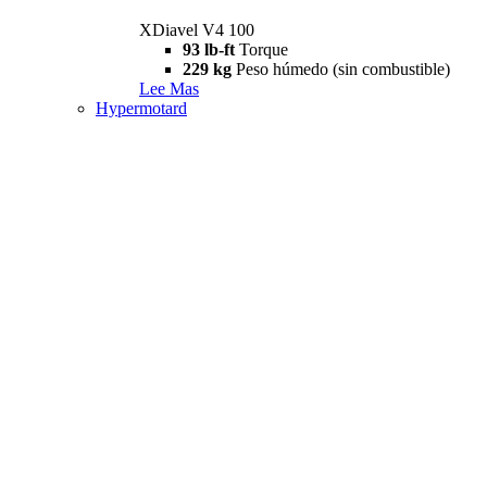
XDiavel V4 100
93 lb-ft
Torque
229 kg
Peso húmedo (sin combustible)
Lee Mas
Hypermotard