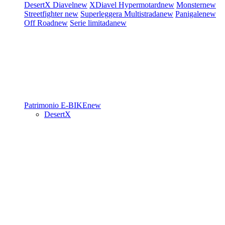
DesertX
Diavel
new
XDiavel
Hypermotard
new
Monster
new
Streetfighter
new
Superleggera
Multistrada
new
Panigale
new
Off Road
new
Serie limitada
new
Patrimonio
E-BIKE
new
DesertX