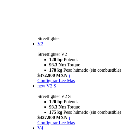
Streetfighter
V2
Streetfighter V2
120 hp
Potencia
93.3 Nm
Torque
178 kg
Peso húmedo (sin combustible)
$372,900 MXN
i
Configurar
Lee Mas
new
V2 S
Streetfighter V2 S
120 hp
Potencia
93.3 Nm
Torque
175 kg
Peso húmedo (sin combustible)
$427,900 MXN
i
Configurar
Lee Mas
V4