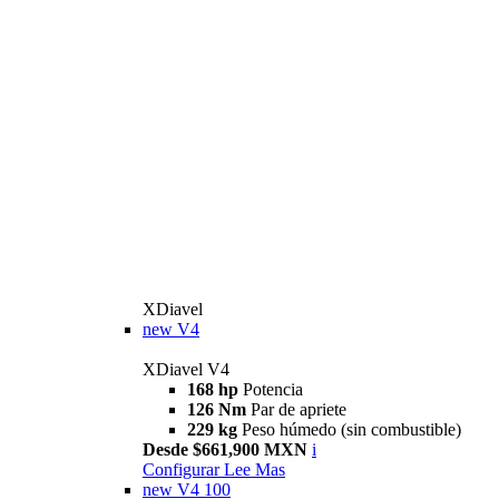
XDiavel
new
V4
XDiavel V4
168 hp
Potencia
126 Nm
Par de apriete
229 kg
Peso húmedo (sin combustible)
Desde $661,900 MXN
i
Configurar
Lee Mas
new
V4 100