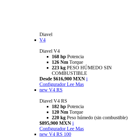
Diavel
V4
Diavel V4
168 hp
Potencia
126 Nm
Torque
223 kg
PESO HÚMEDO SIN
COMBUSTIBLE
Desde $616,900 MXN
i
Configurador
Lee Mas
new
V4 RS
Diavel V4 RS
182 hp
Potencia
120 Nm
Torque
220 kg
Peso húmedo (sin combustible)
$895,900 MXN
i
Configurador
Lee Mas
new
V4 RS 100