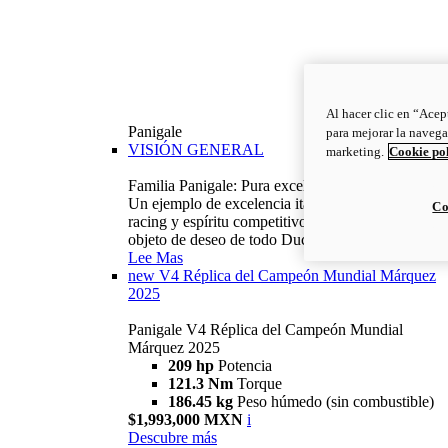
Al hacer clic en “Acep
Panigale
para mejorar la navega
VISIÓN GENERAL
marketing.
Cookie po
Familia Panigale: Pura excelencia italiana.
Un ejemplo de excelencia italiana, con ADN
Co
racing y espíritu competitivo: la Panigale es el
objeto de deseo de todo Ducatista.
Lee Mas
new
V4 Réplica del Campeón Mundial Márquez
2025
Panigale V4 Réplica del Campeón Mundial
Márquez 2025
209 hp
Potencia
121.3 Nm
Torque
186.45 kg
Peso húmedo (sin combustible)
$1,993,000 MXN
i
Descubre más