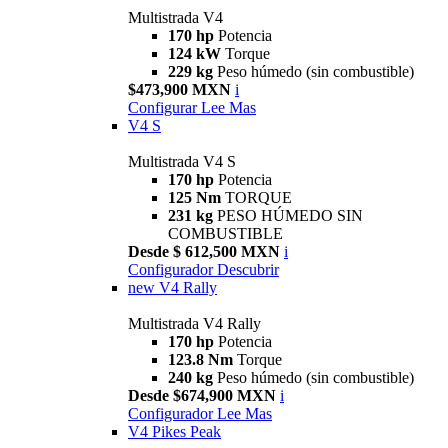
Multistrada V4
170 hp
Potencia
124 kW
Torque
229 kg
Peso húmedo (sin combustible)
$473,900 MXN
i
Configurar
Lee Mas
V4 S
Multistrada V4 S
170 hp
Potencia
125 Nm
TORQUE
231 kg
PESO HÚMEDO SIN
COMBUSTIBLE
Desde $ 612,500 MXN
i
Configurador
Descubrir
new
V4 Rally
Multistrada V4 Rally
170 hp
Potencia
123.8 Nm
Torque
240 kg
Peso húmedo (sin combustible)
Desde $674,900 MXN
i
Configurador
Lee Mas
V4 Pikes Peak