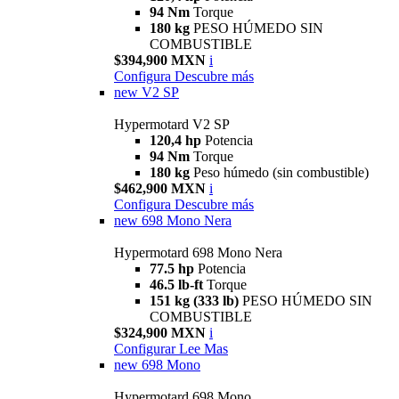
94 Nm
Torque
180 kg
PESO HÚMEDO SIN
COMBUSTIBLE
$394,900 MXN
i
Configura
Descubre más
new
V2 SP
Hypermotard V2 SP
120,4 hp
Potencia
94 Nm
Torque
180 kg
Peso húmedo (sin combustible)
$462,900 MXN
i
Configura
Descubre más
new
698 Mono Nera
Hypermotard 698 Mono Nera
77.5 hp
Potencia
46.5 lb-ft
Torque
151 kg (333 lb)
PESO HÚMEDO SIN
COMBUSTIBLE
$324,900 MXN
i
Configurar
Lee Mas
new
698 Mono
Hypermotard 698 Mono