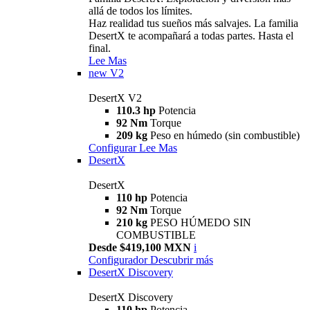
allá de todos los límites.
Haz realidad tus sueños más salvajes. La familia
DesertX te acompañará a todas partes. Hasta el
final.
Lee Mas
new
V2
DesertX V2
110.3 hp
Potencia
92 Nm
Torque
209 kg
Peso en húmedo (sin combustible)
Configurar
Lee Mas
DesertX
DesertX
110 hp
Potencia
92 Nm
Torque
210 kg
PESO HÚMEDO SIN
COMBUSTIBLE
Desde $419,100 MXN
i
Configurador
Descubrir más
DesertX Discovery
DesertX Discovery
110 hp
Potencia