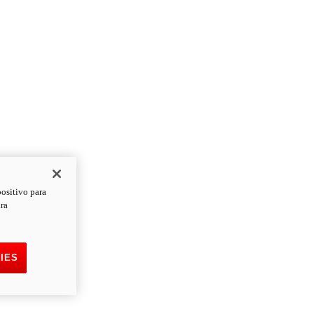
positivo para
ara
IES