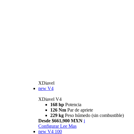
XDiavel
new
V4
XDiavel V4
168 hp
Potencia
126 Nm
Par de apriete
229 kg
Peso húmedo (sin combustible)
Desde $661,900 MXN
i
Configurar
Lee Mas
new
V4 100