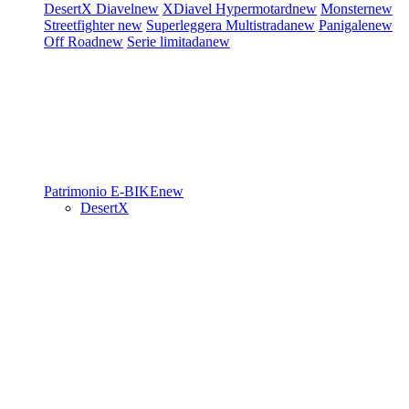
DesertX
Diavel
new
XDiavel
Hypermotard
new
Monster
new
Streetfighter
new
Superleggera
Multistrada
new
Panigale
new
Off Road
new
Serie limitada
new
Patrimonio
E-BIKE
new
DesertX