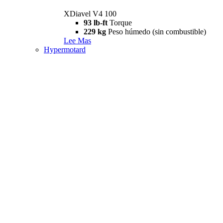
XDiavel V4 100
93 lb-ft
Torque
229 kg
Peso húmedo (sin combustible)
Lee Mas
Hypermotard