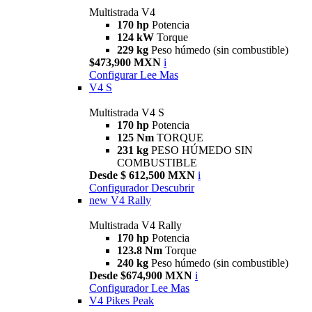
Multistrada V4
170 hp
Potencia
124 kW
Torque
229 kg
Peso húmedo (sin combustible)
$473,900 MXN
i
Configurar
Lee Mas
V4 S
Multistrada V4 S
170 hp
Potencia
125 Nm
TORQUE
231 kg
PESO HÚMEDO SIN
COMBUSTIBLE
Desde $ 612,500 MXN
i
Configurador
Descubrir
new
V4 Rally
Multistrada V4 Rally
170 hp
Potencia
123.8 Nm
Torque
240 kg
Peso húmedo (sin combustible)
Desde $674,900 MXN
i
Configurador
Lee Mas
V4 Pikes Peak