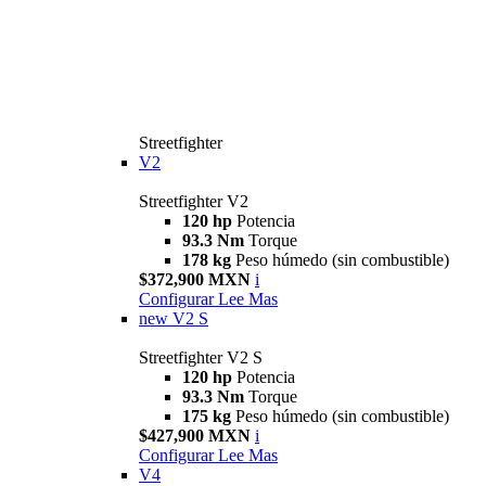
Streetfighter
V2
Streetfighter V2
120 hp
Potencia
93.3 Nm
Torque
178 kg
Peso húmedo (sin combustible)
$372,900 MXN
i
Configurar
Lee Mas
new
V2 S
Streetfighter V2 S
120 hp
Potencia
93.3 Nm
Torque
175 kg
Peso húmedo (sin combustible)
$427,900 MXN
i
Configurar
Lee Mas
V4