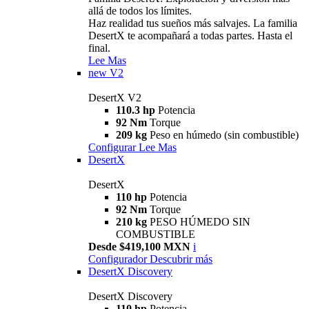
allá de todos los límites.
Haz realidad tus sueños más salvajes. La familia
DesertX te acompañará a todas partes. Hasta el
final.
Lee Mas
new
V2
DesertX V2
110.3 hp
Potencia
92 Nm
Torque
209 kg
Peso en húmedo (sin combustible)
Configurar
Lee Mas
DesertX
DesertX
110 hp
Potencia
92 Nm
Torque
210 kg
PESO HÚMEDO SIN
COMBUSTIBLE
Desde $419,100 MXN
i
Configurador
Descubrir más
DesertX Discovery
DesertX Discovery
110 hp
Potencia