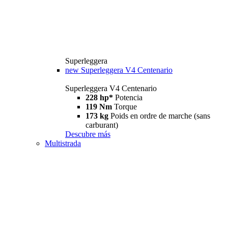
Superleggera
new
Superleggera V4 Centenario
Superleggera V4 Centenario
228 hp*
Potencia
119 Nm
Torque
173 kg
Poids en ordre de marche (sans
carburant)
Descubre más
Multistrada