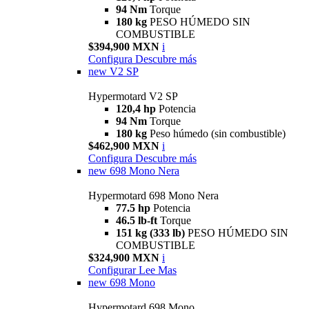
94 Nm
Torque
180 kg
PESO HÚMEDO SIN
COMBUSTIBLE
$394,900 MXN
i
Configura
Descubre más
new
V2 SP
Hypermotard V2 SP
120,4 hp
Potencia
94 Nm
Torque
180 kg
Peso húmedo (sin combustible)
$462,900 MXN
i
Configura
Descubre más
new
698 Mono Nera
Hypermotard 698 Mono Nera
77.5 hp
Potencia
46.5 lb-ft
Torque
151 kg (333 lb)
PESO HÚMEDO SIN
COMBUSTIBLE
$324,900 MXN
i
Configurar
Lee Mas
new
698 Mono
Hypermotard 698 Mono