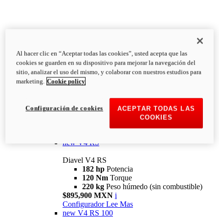
Al hacer clic en “Aceptar todas las cookies”, usted acepta que las
Diavel
cookies se guarden en su dispositivo para mejorar la navegación del
V4
sitio, analizar el uso del mismo, y colaborar con nuestros estudios para
Diavel V4
marketing.
Cookie policy
168 hp
Potencia
126 Nm
Torque
223 kg
PESO HÚMEDO SIN
Configuración de cookies
ACEPTAR TODAS LAS
COMBUSTIBLE
COOKIES
Desde $616,900 MXN
i
Configurador
Lee Mas
new
V4 RS
Diavel V4 RS
182 hp
Potencia
120 Nm
Torque
220 kg
Peso húmedo (sin combustible)
$895,900 MXN
i
Configurador
Lee Mas
new
V4 RS 100