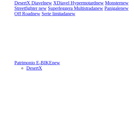
DesertX
Diavel
new
XDiavel
Hypermotard
new
Monster
new
Streetfighter
new
Superleggera
Multistrada
new
Panigale
new
Off Road
new
Serie limitada
new
Patrimonio
E-BIKE
new
DesertX