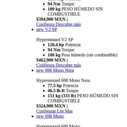
94 Nm
Torque
180 kg
PESO HÚMEDO SIN
COMBUSTIBLE
$394,900 MXN
i
Configura
Descubre más
new
V2 SP
Hypermotard V2 SP
120,4 hp
Potencia
94 Nm
Torque
180 kg
Peso húmedo (sin combustible)
$462,900 MXN
i
Configura
Descubre más
new
698 Mono Nera
Hypermotard 698 Mono Nera
77.5 hp
Potencia
46.5 lb-ft
Torque
151 kg (333 lb)
PESO HÚMEDO SIN
COMBUSTIBLE
$324,900 MXN
i
Configurar
Lee Mas
new
698 Mono
Hypermotard 698 Mono