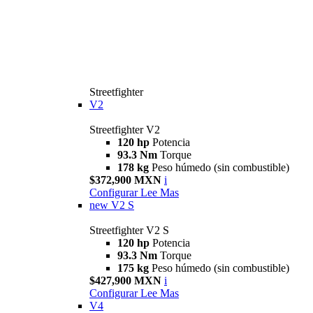
Streetfighter
V2
Streetfighter V2
120 hp
Potencia
93.3 Nm
Torque
178 kg
Peso húmedo (sin combustible)
$372,900 MXN
i
Configurar
Lee Mas
new
V2 S
Streetfighter V2 S
120 hp
Potencia
93.3 Nm
Torque
175 kg
Peso húmedo (sin combustible)
$427,900 MXN
i
Configurar
Lee Mas
V4