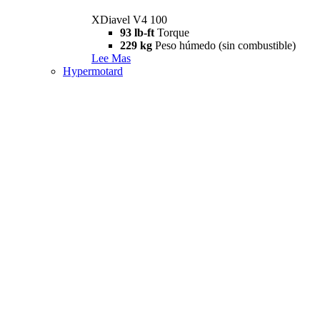
XDiavel V4 100
93 lb-ft
Torque
229 kg
Peso húmedo (sin combustible)
Lee Mas
Hypermotard