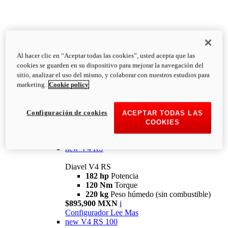
Al hacer clic en “Aceptar todas las cookies”, usted acepta que las
Diavel
cookies se guarden en su dispositivo para mejorar la navegación del
V4
sitio, analizar el uso del mismo, y colaborar con nuestros estudios para
Diavel V4
marketing.
Cookie policy
168 hp
Potencia
126 Nm
Torque
223 kg
PESO HÚMEDO SIN
Configuración de cookies
ACEPTAR TODAS LAS
COMBUSTIBLE
COOKIES
Desde $616,900 MXN
i
Configurador
Lee Mas
new
V4 RS
Diavel V4 RS
182 hp
Potencia
120 Nm
Torque
220 kg
Peso húmedo (sin combustible)
$895,900 MXN
i
Configurador
Lee Mas
new
V4 RS 100