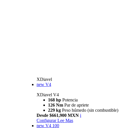
XDiavel
new
V4
XDiavel V4
168 hp
Potencia
126 Nm
Par de apriete
229 kg
Peso húmedo (sin combustible)
Desde $661,900 MXN
i
Configurar
Lee Mas
new
V4 100