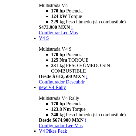
Multistrada V4
170 hp
Potencia
124 kW
Torque
229 kg
Peso húmedo (sin combustible)
$473,900 MXN
i
Configurar
Lee Mas
V4 S
Multistrada V4 S
170 hp
Potencia
125 Nm
TORQUE
231 kg
PESO HÚMEDO SIN
COMBUSTIBLE
Desde $ 612,500 MXN
i
Configurador
Descubrir
new
V4 Rally
Multistrada V4 Rally
170 hp
Potencia
123.8 Nm
Torque
240 kg
Peso húmedo (sin combustible)
Desde $674,900 MXN
i
Configurador
Lee Mas
V4 Pikes Peak