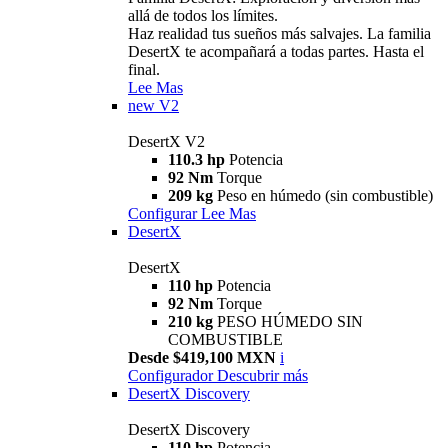
allá de todos los límites.
Haz realidad tus sueños más salvajes. La familia
DesertX te acompañará a todas partes. Hasta el
final.
Lee Mas
new
V2
DesertX V2
110.3 hp
Potencia
92 Nm
Torque
209 kg
Peso en húmedo (sin combustible)
Configurar
Lee Mas
DesertX
DesertX
110 hp
Potencia
92 Nm
Torque
210 kg
PESO HÚMEDO SIN
COMBUSTIBLE
Desde $419,100 MXN
i
Configurador
Descubrir más
DesertX Discovery
DesertX Discovery
110 hp
Potencia