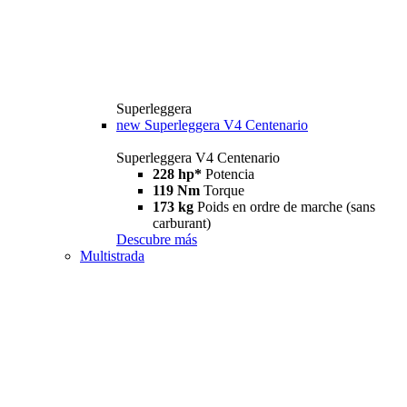
Superleggera
new
Superleggera V4 Centenario
Superleggera V4 Centenario
228 hp*
Potencia
119 Nm
Torque
173 kg
Poids en ordre de marche (sans
carburant)
Descubre más
Multistrada