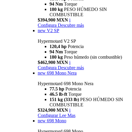
94 Nm
Torque
180 kg
PESO HÚMEDO SIN
COMBUSTIBLE
$394,900 MXN
i
Configura
Descubre más
new
V2 SP
Hypermotard V2 SP
120,4 hp
Potencia
94 Nm
Torque
180 kg
Peso húmedo (sin combustible)
$462,900 MXN
i
Configura
Descubre más
new
698 Mono Nera
Hypermotard 698 Mono Nera
77.5 hp
Potencia
46.5 lb-ft
Torque
151 kg (333 lb)
PESO HÚMEDO SIN
COMBUSTIBLE
$324,900 MXN
i
Configurar
Lee Mas
new
698 Mono
Hypermotard 698 Mono