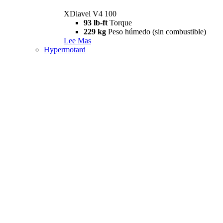
XDiavel V4 100
93 lb-ft
Torque
229 kg
Peso húmedo (sin combustible)
Lee Mas
Hypermotard