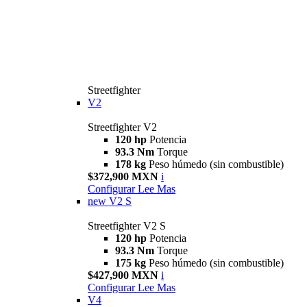
Streetfighter
V2
Streetfighter V2
120 hp
Potencia
93.3 Nm
Torque
178 kg
Peso húmedo (sin combustible)
$372,900 MXN
i
Configurar
Lee Mas
new
V2 S
Streetfighter V2 S
120 hp
Potencia
93.3 Nm
Torque
175 kg
Peso húmedo (sin combustible)
$427,900 MXN
i
Configurar
Lee Mas
V4