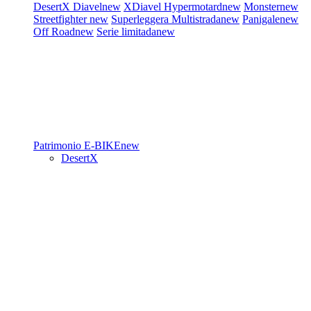
DesertX
Diavel
new
XDiavel
Hypermotard
new
Monster
new
Streetfighter
new
Superleggera
Multistrada
new
Panigale
new
Off Road
new
Serie limitada
new
Patrimonio
E-BIKE
new
DesertX