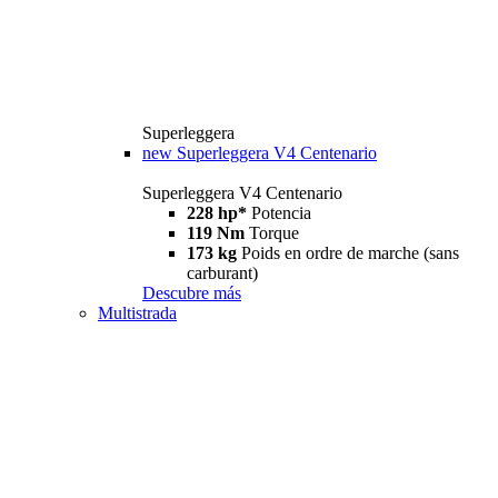
Superleggera
new
Superleggera V4 Centenario
Superleggera V4 Centenario
228 hp*
Potencia
119 Nm
Torque
173 kg
Poids en ordre de marche (sans
carburant)
Descubre más
Multistrada