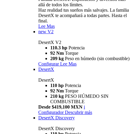
allá de todos los límites.
Haz realidad tus sueños más salvajes. La familia
DesertX te acompañará a todas partes. Hasta el
final.
Lee Mas
new
V2
DesertX V2
110.3 hp
Potencia
92 Nm
Torque
209 kg
Peso en húmedo (sin combustible)
Configurar
Lee Mas
DesertX
DesertX
110 hp
Potencia
92 Nm
Torque
210 kg
PESO HÚMEDO SIN
COMBUSTIBLE
Desde $419,100 MXN
i
Configurador
Descubrir más
DesertX Discovery
DesertX Discovery
110 hp
Potencia