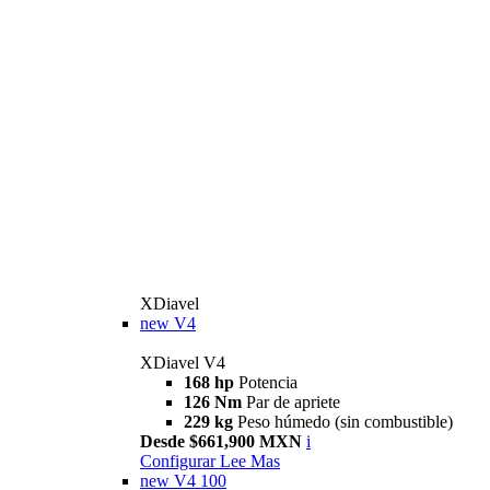
XDiavel
new
V4
XDiavel V4
168 hp
Potencia
126 Nm
Par de apriete
229 kg
Peso húmedo (sin combustible)
Desde $661,900 MXN
i
Configurar
Lee Mas
new
V4 100