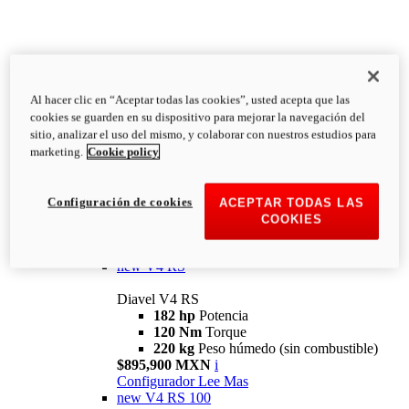
Al hacer clic en “Aceptar todas las cookies”, usted acepta que las
Diavel
cookies se guarden en su dispositivo para mejorar la navegación del
V4
sitio, analizar el uso del mismo, y colaborar con nuestros estudios para
Diavel V4
marketing.
Cookie policy
168 hp
Potencia
126 Nm
Torque
223 kg
PESO HÚMEDO SIN
Configuración de cookies
ACEPTAR TODAS LAS
COMBUSTIBLE
COOKIES
Desde $616,900 MXN
i
Configurador
Lee Mas
new
V4 RS
Diavel V4 RS
182 hp
Potencia
120 Nm
Torque
220 kg
Peso húmedo (sin combustible)
$895,900 MXN
i
Configurador
Lee Mas
new
V4 RS 100