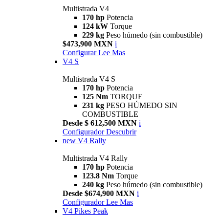
Multistrada V4
170 hp
Potencia
124 kW
Torque
229 kg
Peso húmedo (sin combustible)
$473,900 MXN
i
Configurar
Lee Mas
V4 S
Multistrada V4 S
170 hp
Potencia
125 Nm
TORQUE
231 kg
PESO HÚMEDO SIN
COMBUSTIBLE
Desde $ 612,500 MXN
i
Configurador
Descubrir
new
V4 Rally
Multistrada V4 Rally
170 hp
Potencia
123.8 Nm
Torque
240 kg
Peso húmedo (sin combustible)
Desde $674,900 MXN
i
Configurador
Lee Mas
V4 Pikes Peak