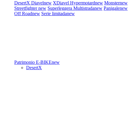
DesertX
Diavel
new
XDiavel
Hypermotard
new
Monster
new
Streetfighter
new
Superleggera
Multistrada
new
Panigale
new
Off Road
new
Serie limitada
new
Patrimonio
E-BIKE
new
DesertX