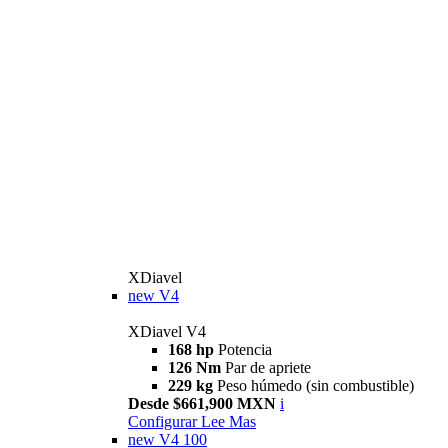
XDiavel
new
V4
XDiavel V4
168 hp
Potencia
126 Nm
Par de apriete
229 kg
Peso húmedo (sin combustible)
Desde $661,900 MXN
i
Configurar
Lee Mas
new
V4 100