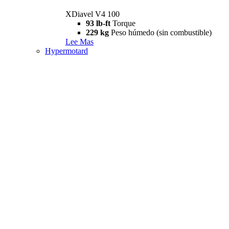
XDiavel V4 100
93 lb-ft
Torque
229 kg
Peso húmedo (sin combustible)
Lee Mas
Hypermotard