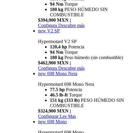
94 Nm
Torque
180 kg
PESO HÚMEDO SIN
COMBUSTIBLE
$394,900 MXN
i
Configura
Descubre más
new
V2 SP
Hypermotard V2 SP
120,4 hp
Potencia
94 Nm
Torque
180 kg
Peso húmedo (sin combustible)
$462,900 MXN
i
Configura
Descubre más
new
698 Mono Nera
Hypermotard 698 Mono Nera
77.5 hp
Potencia
46.5 lb-ft
Torque
151 kg (333 lb)
PESO HÚMEDO SIN
COMBUSTIBLE
$324,900 MXN
i
Configurar
Lee Mas
new
698 Mono
Hypermotard 698 Mono