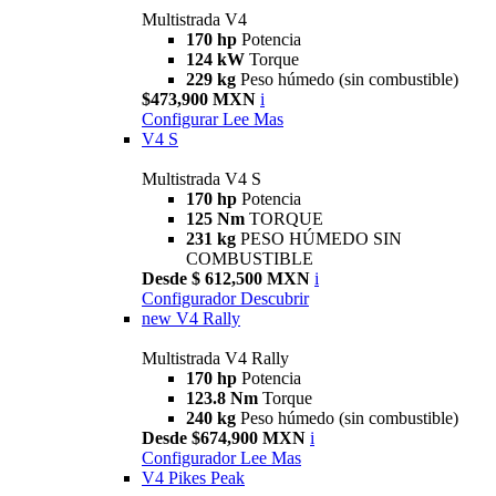
Multistrada V4
170 hp
Potencia
124 kW
Torque
229 kg
Peso húmedo (sin combustible)
$473,900 MXN
i
Configurar
Lee Mas
V4 S
Multistrada V4 S
170 hp
Potencia
125 Nm
TORQUE
231 kg
PESO HÚMEDO SIN
COMBUSTIBLE
Desde $ 612,500 MXN
i
Configurador
Descubrir
new
V4 Rally
Multistrada V4 Rally
170 hp
Potencia
123.8 Nm
Torque
240 kg
Peso húmedo (sin combustible)
Desde $674,900 MXN
i
Configurador
Lee Mas
V4 Pikes Peak