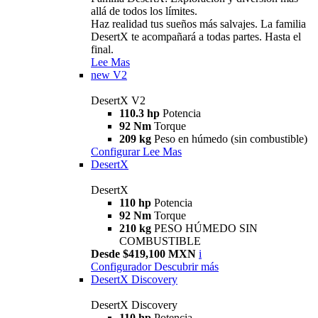
allá de todos los límites.
Haz realidad tus sueños más salvajes. La familia
DesertX te acompañará a todas partes. Hasta el
final.
Lee Mas
new
V2
DesertX V2
110.3 hp
Potencia
92 Nm
Torque
209 kg
Peso en húmedo (sin combustible)
Configurar
Lee Mas
DesertX
DesertX
110 hp
Potencia
92 Nm
Torque
210 kg
PESO HÚMEDO SIN
COMBUSTIBLE
Desde $419,100 MXN
i
Configurador
Descubrir más
DesertX Discovery
DesertX Discovery
110 hp
Potencia