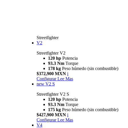
Streetfighter
V2
Streetfighter V2
120 hp
Potencia
93.3 Nm
Torque
178 kg
Peso húmedo (sin combustible)
$372,900 MXN
i
Configurar
Lee Mas
new
V2 S
Streetfighter V2 S
120 hp
Potencia
93.3 Nm
Torque
175 kg
Peso húmedo (sin combustible)
$427,900 MXN
i
Configurar
Lee Mas
V4