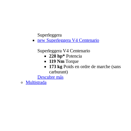
Superleggera
new
Superleggera V4 Centenario
Superleggera V4 Centenario
228 hp*
Potencia
119 Nm
Torque
173 kg
Poids en ordre de marche (sans
carburant)
Descubre más
Multistrada