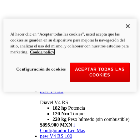
Al hacer clic en “Aceptar todas las cookies”, usted acepta que las
Diavel
cookies se guarden en su dispositivo para mejorar la navegación del
V4
sitio, analizar el uso del mismo, y colaborar con nuestros estudios para
Diavel V4
marketing.
Cookie policy
168 hp
Potencia
126 Nm
Torque
223 kg
PESO HÚMEDO SIN
Configuración de cookies
ACEPTAR TODAS LAS
COMBUSTIBLE
COOKIES
Desde $616,900 MXN
i
Configurador
Lee Mas
new
V4 RS
Diavel V4 RS
182 hp
Potencia
120 Nm
Torque
220 kg
Peso húmedo (sin combustible)
$895,900 MXN
i
Configurador
Lee Mas
new
V4 RS 100