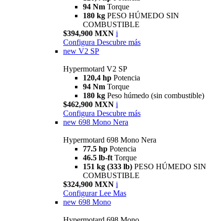
94 Nm
Torque
180 kg
PESO HÚMEDO SIN
COMBUSTIBLE
$394,900 MXN
i
Configura
Descubre más
new
V2 SP
Hypermotard V2 SP
120,4 hp
Potencia
94 Nm
Torque
180 kg
Peso húmedo (sin combustible)
$462,900 MXN
i
Configura
Descubre más
new
698 Mono Nera
Hypermotard 698 Mono Nera
77.5 hp
Potencia
46.5 lb-ft
Torque
151 kg (333 lb)
PESO HÚMEDO SIN
COMBUSTIBLE
$324,900 MXN
i
Configurar
Lee Mas
new
698 Mono
Hypermotard 698 Mono