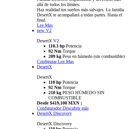
allá de todos los límites.
Haz realidad tus sueños más salvajes. La familia
DesertX te acompañará a todas partes. Hasta el
final.
Lee Mas
new
V2
DesertX V2
110.3 hp
Potencia
92 Nm
Torque
209 kg
Peso en húmedo (sin combustible)
Configurar
Lee Mas
DesertX
DesertX
110 hp
Potencia
92 Nm
Torque
210 kg
PESO HÚMEDO SIN
COMBUSTIBLE
Desde $419,100 MXN
i
Configurador
Descubrir más
DesertX Discovery
DesertX Discovery
110 hp
Potencia