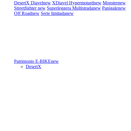
DesertX
Diavel
new
XDiavel
Hypermotard
new
Monster
new
Streetfighter
new
Superleggera
Multistrada
new
Panigale
new
Off Road
new
Serie limitada
new
Patrimonio
E-BIKE
new
DesertX