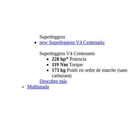
Superleggera
new
Superleggera V4 Centenario
Superleggera V4 Centenario
228 hp*
Potencia
119 Nm
Torque
173 kg
Poids en ordre de marche (sans
carburant)
Descubre más
Multistrada