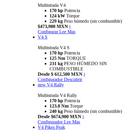
Multistrada V4
170 hp
Potencia
124 kW
Torque
229 kg
Peso húmedo (sin combustible)
$473,900 MXN
i
Configurar
Lee Mas
V4 S
Multistrada V4 S
170 hp
Potencia
125 Nm
TORQUE
231 kg
PESO HÚMEDO SIN
COMBUSTIBLE
Desde $ 612,500 MXN
i
Configurador
Descubrir
new
V4 Rally
Multistrada V4 Rally
170 hp
Potencia
123.8 Nm
Torque
240 kg
Peso húmedo (sin combustible)
Desde $674,900 MXN
i
Configurador
Lee Mas
V4 Pikes Peak