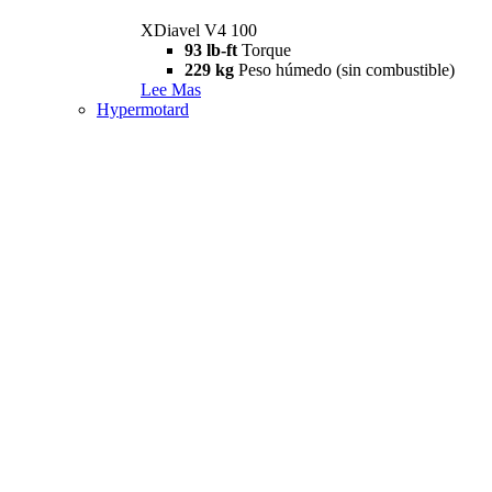
XDiavel V4 100
93 lb-ft
Torque
229 kg
Peso húmedo (sin combustible)
Lee Mas
Hypermotard