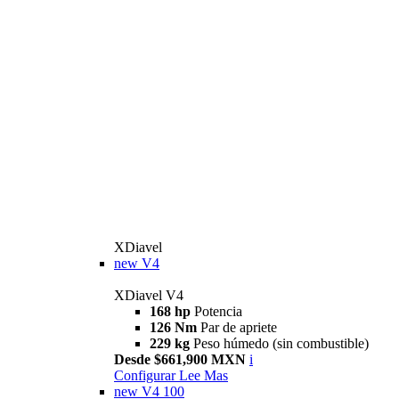
XDiavel
new
V4
XDiavel V4
168 hp
Potencia
126 Nm
Par de apriete
229 kg
Peso húmedo (sin combustible)
Desde $661,900 MXN
i
Configurar
Lee Mas
new
V4 100