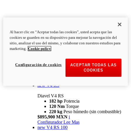
Al hacer clic en “Aceptar todas las cookies”, usted acepta que las
Diavel
cookies se guarden en su dispositivo para mejorar la navegación del
V4
sitio, analizar el uso del mismo, y colaborar con nuestros estudios para
Diavel V4
marketing.
Cookie policy
168 hp
Potencia
126 Nm
Torque
223 kg
PESO HÚMEDO SIN
Configuración de cookies
ACEPTAR TODAS LAS
COMBUSTIBLE
COOKIES
Desde $616,900 MXN
i
Configurador
Lee Mas
new
V4 RS
Diavel V4 RS
182 hp
Potencia
120 Nm
Torque
220 kg
Peso húmedo (sin combustible)
$895,900 MXN
i
Configurador
Lee Mas
new
V4 RS 100