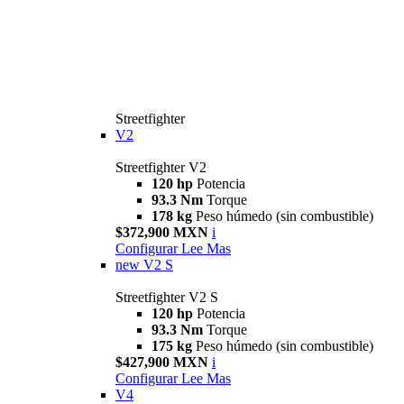
Streetfighter
V2
Streetfighter V2
120 hp
Potencia
93.3 Nm
Torque
178 kg
Peso húmedo (sin combustible)
$372,900 MXN
i
Configurar
Lee Mas
new
V2 S
Streetfighter V2 S
120 hp
Potencia
93.3 Nm
Torque
175 kg
Peso húmedo (sin combustible)
$427,900 MXN
i
Configurar
Lee Mas
V4