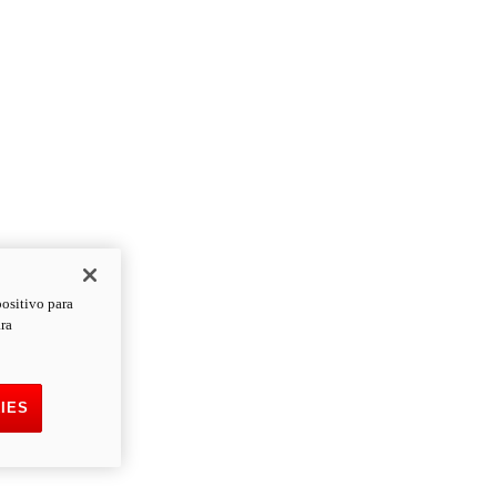
positivo para
ara
IES