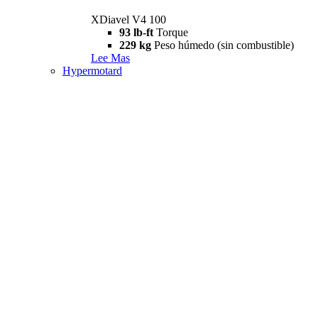
XDiavel V4 100
93 lb-ft
Torque
229 kg
Peso húmedo (sin combustible)
Lee Mas
Hypermotard