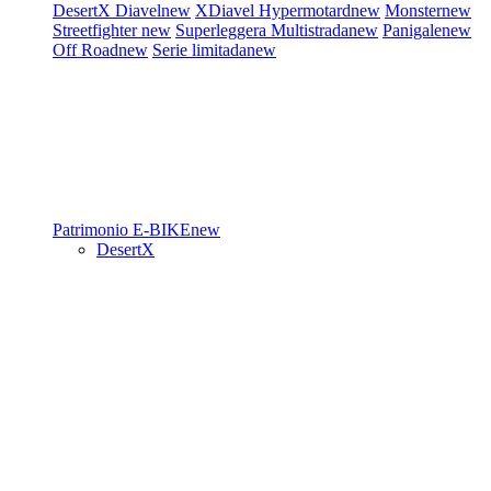
DesertX
Diavel
new
XDiavel
Hypermotard
new
Monster
new
Streetfighter
new
Superleggera
Multistrada
new
Panigale
new
Off Road
new
Serie limitada
new
Patrimonio
E-BIKE
new
DesertX