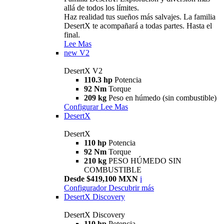
allá de todos los límites.
Haz realidad tus sueños más salvajes. La familia
DesertX te acompañará a todas partes. Hasta el
final.
Lee Mas
new
V2
DesertX V2
110.3 hp
Potencia
92 Nm
Torque
209 kg
Peso en húmedo (sin combustible)
Configurar
Lee Mas
DesertX
DesertX
110 hp
Potencia
92 Nm
Torque
210 kg
PESO HÚMEDO SIN
COMBUSTIBLE
Desde $419,100 MXN
i
Configurador
Descubrir más
DesertX Discovery
DesertX Discovery
110 hp
Potencia