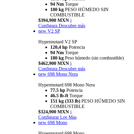
94 Nm
Torque
180 kg
PESO HÚMEDO SIN
COMBUSTIBLE
$394,900 MXN
i
Configura
Descubre más
new
V2 SP
Hypermotard V2 SP
120,4 hp
Potencia
94 Nm
Torque
180 kg
Peso húmedo (sin combustible)
$462,900 MXN
i
Configura
Descubre más
new
698 Mono Nera
Hypermotard 698 Mono Nera
77.5 hp
Potencia
46.5 lb-ft
Torque
151 kg (333 lb)
PESO HÚMEDO SIN
COMBUSTIBLE
$324,900 MXN
i
Configurar
Lee Mas
new
698 Mono
Hypermotard 698 Mono