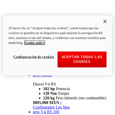
Al hacer clic en “Aceptar todas las cookies”, usted acepta que las
Diavel
cookies se guarden en su dispositivo para mejorar la navegación del
V4
sitio, analizar el uso del mismo, y colaborar con nuestros estudios para
Diavel V4
marketing.
Cookie policy
168 hp
Potencia
126 Nm
Torque
223 kg
PESO HÚMEDO SIN
Configuración de cookies
ACEPTAR TODAS LAS
COMBUSTIBLE
COOKIES
Desde $616,900 MXN
i
Configurador
Lee Mas
new
V4 RS
Diavel V4 RS
182 hp
Potencia
120 Nm
Torque
220 kg
Peso húmedo (sin combustible)
$895,900 MXN
i
Configurador
Lee Mas
new
V4 RS 100