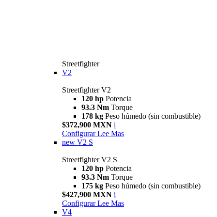
Streetfighter
V2
Streetfighter V2
120 hp
Potencia
93.3 Nm
Torque
178 kg
Peso húmedo (sin combustible)
$372,900 MXN
i
Configurar
Lee Mas
new
V2 S
Streetfighter V2 S
120 hp
Potencia
93.3 Nm
Torque
175 kg
Peso húmedo (sin combustible)
$427,900 MXN
i
Configurar
Lee Mas
V4