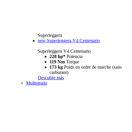
Superleggera
new
Superleggera V4 Centenario
Superleggera V4 Centenario
228 hp*
Potencia
119 Nm
Torque
173 kg
Poids en ordre de marche (sans
carburant)
Descubre más
Multistrada