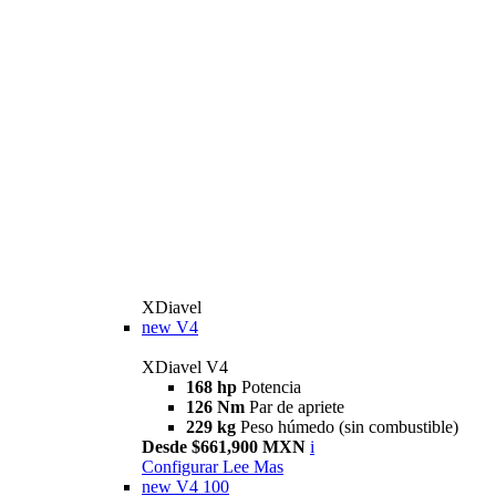
XDiavel
new
V4
XDiavel V4
168 hp
Potencia
126 Nm
Par de apriete
229 kg
Peso húmedo (sin combustible)
Desde $661,900 MXN
i
Configurar
Lee Mas
new
V4 100