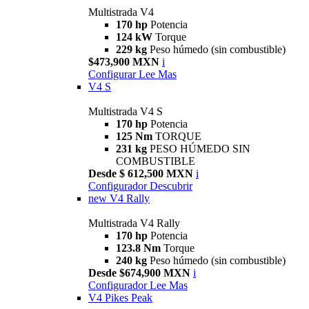
Multistrada V4
170 hp
Potencia
124 kW
Torque
229 kg
Peso húmedo (sin combustible)
$473,900 MXN
i
Configurar
Lee Mas
V4 S
Multistrada V4 S
170 hp
Potencia
125 Nm
TORQUE
231 kg
PESO HÚMEDO SIN
COMBUSTIBLE
Desde $ 612,500 MXN
i
Configurador
Descubrir
new
V4 Rally
Multistrada V4 Rally
170 hp
Potencia
123.8 Nm
Torque
240 kg
Peso húmedo (sin combustible)
Desde $674,900 MXN
i
Configurador
Lee Mas
V4 Pikes Peak