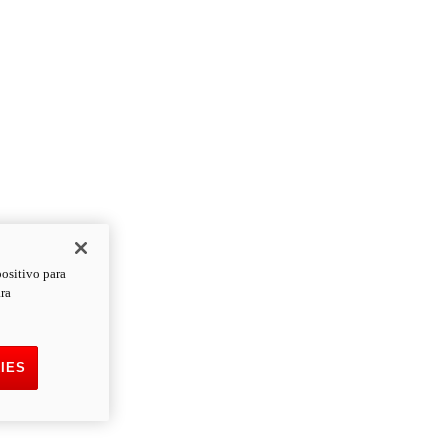
positivo para
ara
IES