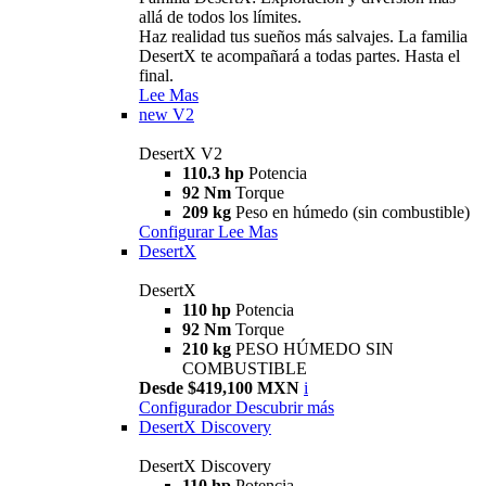
allá de todos los límites.
Haz realidad tus sueños más salvajes. La familia
DesertX te acompañará a todas partes. Hasta el
final.
Lee Mas
new
V2
DesertX V2
110.3 hp
Potencia
92 Nm
Torque
209 kg
Peso en húmedo (sin combustible)
Configurar
Lee Mas
DesertX
DesertX
110 hp
Potencia
92 Nm
Torque
210 kg
PESO HÚMEDO SIN
COMBUSTIBLE
Desde $419,100 MXN
i
Configurador
Descubrir más
DesertX Discovery
DesertX Discovery
110 hp
Potencia