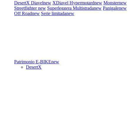
DesertX
Diavel
new
XDiavel
Hypermotard
new
Monster
new
Streetfighter
new
Superleggera
Multistrada
new
Panigale
new
Off Road
new
Serie limitada
new
Patrimonio
E-BIKE
new
DesertX