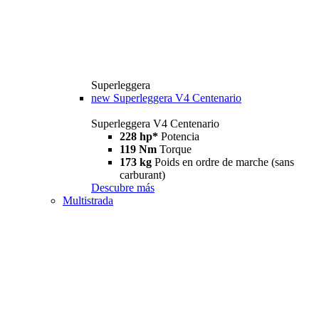
Superleggera
new
Superleggera V4 Centenario
Superleggera V4 Centenario
228 hp*
Potencia
119 Nm
Torque
173 kg
Poids en ordre de marche (sans
carburant)
Descubre más
Multistrada