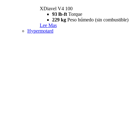
XDiavel V4 100
93 lb-ft
Torque
229 kg
Peso húmedo (sin combustible)
Lee Mas
Hypermotard