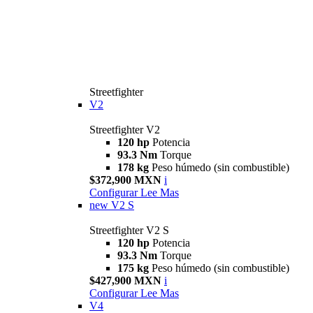
Streetfighter
V2
Streetfighter V2
120 hp
Potencia
93.3 Nm
Torque
178 kg
Peso húmedo (sin combustible)
$372,900 MXN
i
Configurar
Lee Mas
new
V2 S
Streetfighter V2 S
120 hp
Potencia
93.3 Nm
Torque
175 kg
Peso húmedo (sin combustible)
$427,900 MXN
i
Configurar
Lee Mas
V4