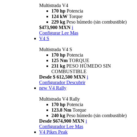
Multistrada V4
170 hp
Potencia
124 kW
Torque
229 kg
Peso húmedo (sin combustible)
$473,900 MXN
i
Configurar
Lee Mas
V4 S
Multistrada V4 S
170 hp
Potencia
125 Nm
TORQUE
231 kg
PESO HÚMEDO SIN
COMBUSTIBLE
Desde $ 612,500 MXN
i
Configurador
Descubrir
new
V4 Rally
Multistrada V4 Rally
170 hp
Potencia
123.8 Nm
Torque
240 kg
Peso húmedo (sin combustible)
Desde $674,900 MXN
i
Configurador
Lee Mas
V4 Pikes Peak