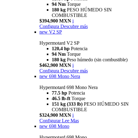
94 Nm
Torque
180 kg
PESO HÚMEDO SIN
COMBUSTIBLE
$394,900 MXN
i
Configura
Descubre más
new
V2 SP
Hypermotard V2 SP
120,4 hp
Potencia
94 Nm
Torque
180 kg
Peso húmedo (sin combustible)
$462,900 MXN
i
Configura
Descubre más
new
698 Mono Nera
Hypermotard 698 Mono Nera
77.5 hp
Potencia
46.5 lb-ft
Torque
151 kg (333 lb)
PESO HÚMEDO SIN
COMBUSTIBLE
$324,900 MXN
i
Configurar
Lee Mas
new
698 Mono
Hypermotard 698 Mono