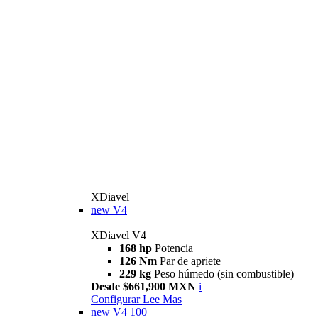
XDiavel
new
V4
XDiavel V4
168 hp
Potencia
126 Nm
Par de apriete
229 kg
Peso húmedo (sin combustible)
Desde $661,900 MXN
i
Configurar
Lee Mas
new
V4 100