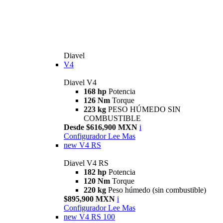
Diavel
V4
Diavel V4
168 hp
Potencia
126 Nm
Torque
223 kg
PESO HÚMEDO SIN
COMBUSTIBLE
Desde $616,900 MXN
i
Configurador
Lee Mas
new
V4 RS
Diavel V4 RS
182 hp
Potencia
120 Nm
Torque
220 kg
Peso húmedo (sin combustible)
$895,900 MXN
i
Configurador
Lee Mas
new
V4 RS 100