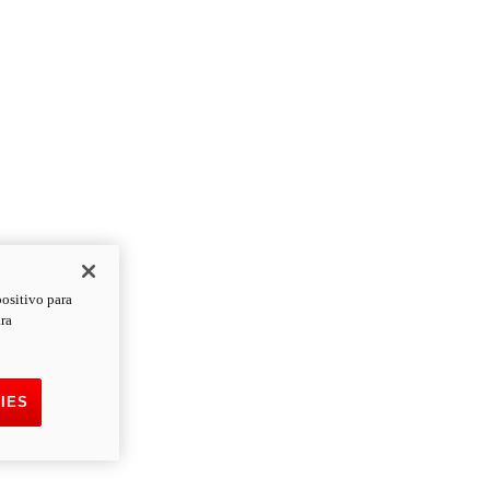
positivo para
ara
IES