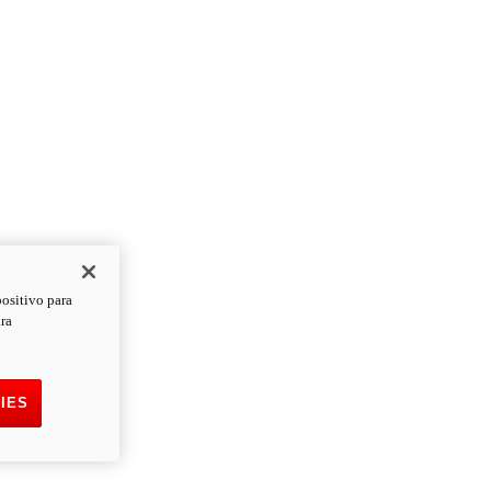
positivo para
ara
IES