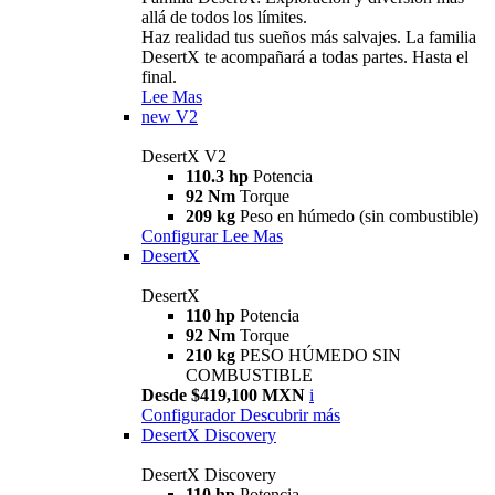
allá de todos los límites.
Haz realidad tus sueños más salvajes. La familia
DesertX te acompañará a todas partes. Hasta el
final.
Lee Mas
new
V2
DesertX V2
110.3 hp
Potencia
92 Nm
Torque
209 kg
Peso en húmedo (sin combustible)
Configurar
Lee Mas
DesertX
DesertX
110 hp
Potencia
92 Nm
Torque
210 kg
PESO HÚMEDO SIN
COMBUSTIBLE
Desde $419,100 MXN
i
Configurador
Descubrir más
DesertX Discovery
DesertX Discovery
110 hp
Potencia