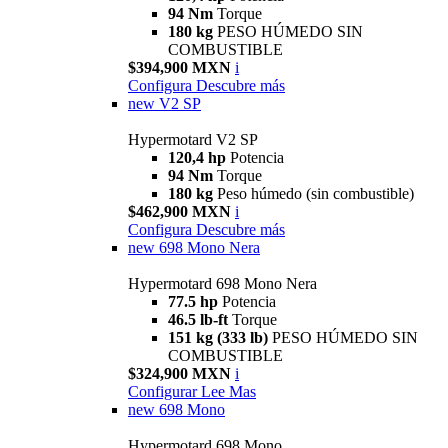
94 Nm
Torque
180 kg
PESO HÚMEDO SIN
COMBUSTIBLE
$394,900 MXN
i
Configura
Descubre más
new
V2 SP
Hypermotard V2 SP
120,4 hp
Potencia
94 Nm
Torque
180 kg
Peso húmedo (sin combustible)
$462,900 MXN
i
Configura
Descubre más
new
698 Mono Nera
Hypermotard 698 Mono Nera
77.5 hp
Potencia
46.5 lb-ft
Torque
151 kg (333 lb)
PESO HÚMEDO SIN
COMBUSTIBLE
$324,900 MXN
i
Configurar
Lee Mas
new
698 Mono
Hypermotard 698 Mono