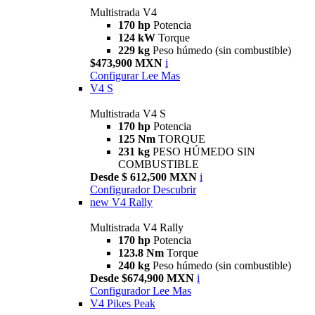
Multistrada V4
170 hp
Potencia
124 kW
Torque
229 kg
Peso húmedo (sin combustible)
$473,900 MXN
i
Configurar
Lee Mas
V4 S
Multistrada V4 S
170 hp
Potencia
125 Nm
TORQUE
231 kg
PESO HÚMEDO SIN
COMBUSTIBLE
Desde $ 612,500 MXN
i
Configurador
Descubrir
new
V4 Rally
Multistrada V4 Rally
170 hp
Potencia
123.8 Nm
Torque
240 kg
Peso húmedo (sin combustible)
Desde $674,900 MXN
i
Configurador
Lee Mas
V4 Pikes Peak