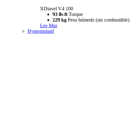
XDiavel V4 100
93 lb-ft
Torque
229 kg
Peso húmedo (sin combustible)
Lee Mas
Hypermotard