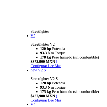
Streetfighter
V2
Streetfighter V2
120 hp
Potencia
93.3 Nm
Torque
178 kg
Peso húmedo (sin combustible)
$372,900 MXN
i
Configurar
Lee Mas
new
V2 S
Streetfighter V2 S
120 hp
Potencia
93.3 Nm
Torque
175 kg
Peso húmedo (sin combustible)
$427,900 MXN
i
Configurar
Lee Mas
V4