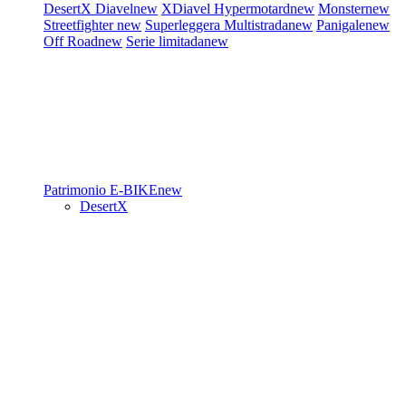
DesertX
Diavel
new
XDiavel
Hypermotard
new
Monster
new
Streetfighter
new
Superleggera
Multistrada
new
Panigale
new
Off Road
new
Serie limitada
new
Patrimonio
E-BIKE
new
DesertX