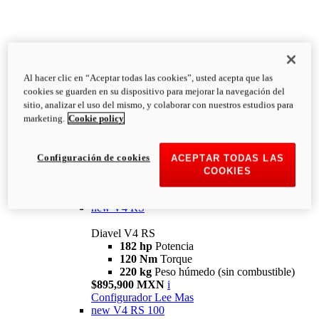
Al hacer clic en “Aceptar todas las cookies”, usted acepta que las
Diavel
cookies se guarden en su dispositivo para mejorar la navegación del
V4
sitio, analizar el uso del mismo, y colaborar con nuestros estudios para
Diavel V4
marketing.
Cookie policy
168 hp
Potencia
126 Nm
Torque
223 kg
PESO HÚMEDO SIN
Configuración de cookies
ACEPTAR TODAS LAS
COMBUSTIBLE
COOKIES
Desde $616,900 MXN
i
Configurador
Lee Mas
new
V4 RS
Diavel V4 RS
182 hp
Potencia
120 Nm
Torque
220 kg
Peso húmedo (sin combustible)
$895,900 MXN
i
Configurador
Lee Mas
new
V4 RS 100