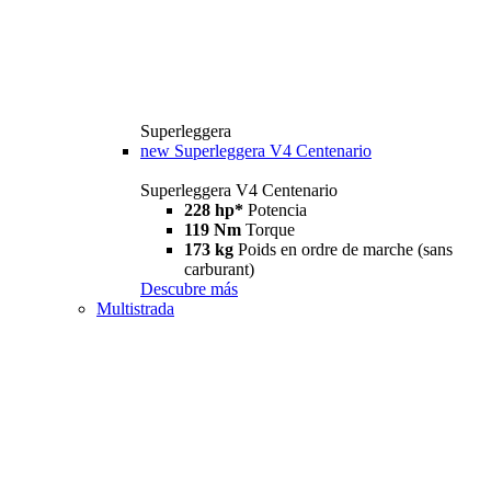
Superleggera
new
Superleggera V4 Centenario
Superleggera V4 Centenario
228 hp*
Potencia
119 Nm
Torque
173 kg
Poids en ordre de marche (sans
carburant)
Descubre más
Multistrada