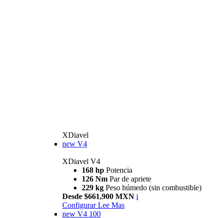
XDiavel
new
V4
XDiavel V4
168 hp
Potencia
126 Nm
Par de apriete
229 kg
Peso húmedo (sin combustible)
Desde $661,900 MXN
i
Configurar
Lee Mas
new
V4 100