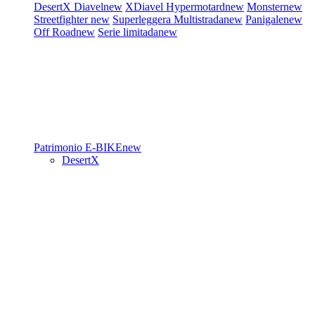
DesertX
Diavel
new
XDiavel
Hypermotard
new
Monster
new
Streetfighter
new
Superleggera
Multistrada
new
Panigale
new
Off Road
new
Serie limitada
new
Patrimonio
E-BIKE
new
DesertX