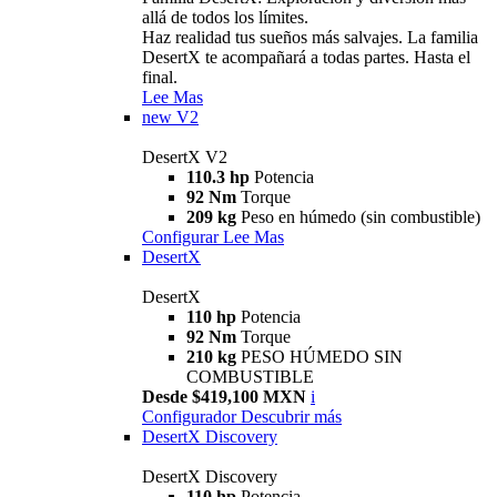
allá de todos los límites.
Haz realidad tus sueños más salvajes. La familia
DesertX te acompañará a todas partes. Hasta el
final.
Lee Mas
new
V2
DesertX V2
110.3 hp
Potencia
92 Nm
Torque
209 kg
Peso en húmedo (sin combustible)
Configurar
Lee Mas
DesertX
DesertX
110 hp
Potencia
92 Nm
Torque
210 kg
PESO HÚMEDO SIN
COMBUSTIBLE
Desde $419,100 MXN
i
Configurador
Descubrir más
DesertX Discovery
DesertX Discovery
110 hp
Potencia