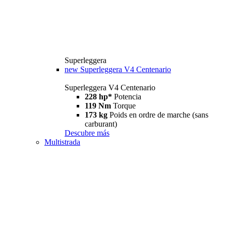
Superleggera
new
Superleggera V4 Centenario
Superleggera V4 Centenario
228 hp*
Potencia
119 Nm
Torque
173 kg
Poids en ordre de marche (sans
carburant)
Descubre más
Multistrada