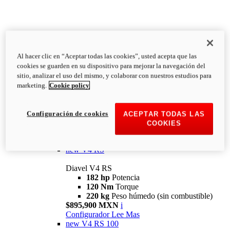
Al hacer clic en “Aceptar todas las cookies”, usted acepta que las
Diavel
cookies se guarden en su dispositivo para mejorar la navegación del
V4
sitio, analizar el uso del mismo, y colaborar con nuestros estudios para
Diavel V4
marketing.
Cookie policy
168 hp
Potencia
126 Nm
Torque
223 kg
PESO HÚMEDO SIN
Configuración de cookies
ACEPTAR TODAS LAS
COMBUSTIBLE
COOKIES
Desde $616,900 MXN
i
Configurador
Lee Mas
new
V4 RS
Diavel V4 RS
182 hp
Potencia
120 Nm
Torque
220 kg
Peso húmedo (sin combustible)
$895,900 MXN
i
Configurador
Lee Mas
new
V4 RS 100