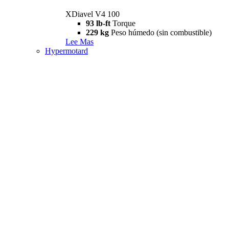
XDiavel V4 100
93 lb-ft
Torque
229 kg
Peso húmedo (sin combustible)
Lee Mas
Hypermotard