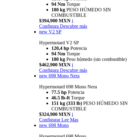
94 Nm
Torque
180 kg
PESO HÚMEDO SIN
COMBUSTIBLE
$394,900 MXN
i
Configura
Descubre más
new
V2 SP
Hypermotard V2 SP
120,4 hp
Potencia
94 Nm
Torque
180 kg
Peso húmedo (sin combustible)
$462,900 MXN
i
Configura
Descubre más
new
698 Mono Nera
Hypermotard 698 Mono Nera
77.5 hp
Potencia
46.5 lb-ft
Torque
151 kg (333 lb)
PESO HÚMEDO SIN
COMBUSTIBLE
$324,900 MXN
i
Configurar
Lee Mas
new
698 Mono
Hypermotard 698 Mono