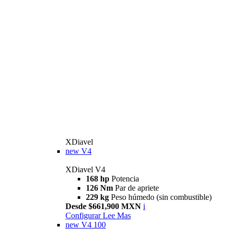
XDiavel
new
V4
XDiavel V4
168 hp
Potencia
126 Nm
Par de apriete
229 kg
Peso húmedo (sin combustible)
Desde $661,900 MXN
i
Configurar
Lee Mas
new
V4 100