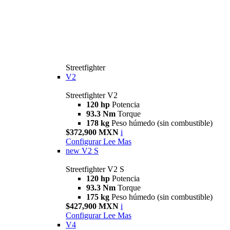
Streetfighter
V2
Streetfighter V2
120 hp
Potencia
93.3 Nm
Torque
178 kg
Peso húmedo (sin combustible)
$372,900 MXN
i
Configurar
Lee Mas
new
V2 S
Streetfighter V2 S
120 hp
Potencia
93.3 Nm
Torque
175 kg
Peso húmedo (sin combustible)
$427,900 MXN
i
Configurar
Lee Mas
V4