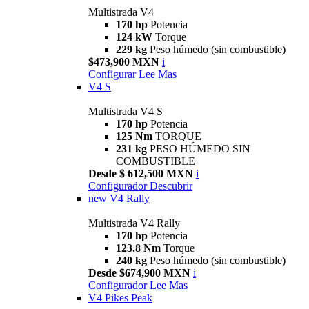
Multistrada V4
170 hp
Potencia
124 kW
Torque
229 kg
Peso húmedo (sin combustible)
$473,900 MXN
i
Configurar
Lee Mas
V4 S
Multistrada V4 S
170 hp
Potencia
125 Nm
TORQUE
231 kg
PESO HÚMEDO SIN
COMBUSTIBLE
Desde $ 612,500 MXN
i
Configurador
Descubrir
new
V4 Rally
Multistrada V4 Rally
170 hp
Potencia
123.8 Nm
Torque
240 kg
Peso húmedo (sin combustible)
Desde $674,900 MXN
i
Configurador
Lee Mas
V4 Pikes Peak