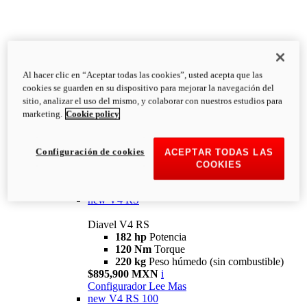
Al hacer clic en “Aceptar todas las cookies”, usted acepta que las
Diavel
cookies se guarden en su dispositivo para mejorar la navegación del
V4
sitio, analizar el uso del mismo, y colaborar con nuestros estudios para
Diavel V4
marketing.
Cookie policy
168 hp
Potencia
126 Nm
Torque
223 kg
PESO HÚMEDO SIN
Configuración de cookies
ACEPTAR TODAS LAS
COMBUSTIBLE
COOKIES
Desde $616,900 MXN
i
Configurador
Lee Mas
new
V4 RS
Diavel V4 RS
182 hp
Potencia
120 Nm
Torque
220 kg
Peso húmedo (sin combustible)
$895,900 MXN
i
Configurador
Lee Mas
new
V4 RS 100