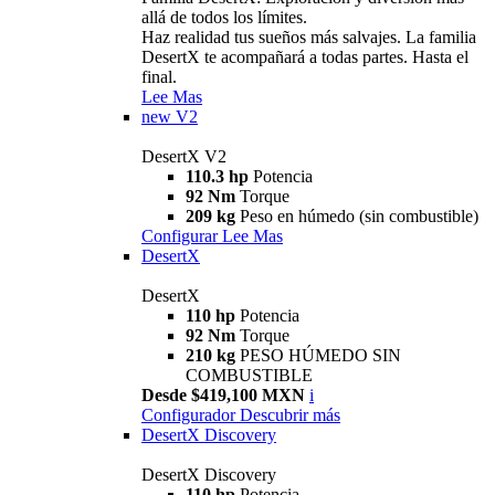
allá de todos los límites.
Haz realidad tus sueños más salvajes. La familia
DesertX te acompañará a todas partes. Hasta el
final.
Lee Mas
new
V2
DesertX V2
110.3 hp
Potencia
92 Nm
Torque
209 kg
Peso en húmedo (sin combustible)
Configurar
Lee Mas
DesertX
DesertX
110 hp
Potencia
92 Nm
Torque
210 kg
PESO HÚMEDO SIN
COMBUSTIBLE
Desde $419,100 MXN
i
Configurador
Descubrir más
DesertX Discovery
DesertX Discovery
110 hp
Potencia