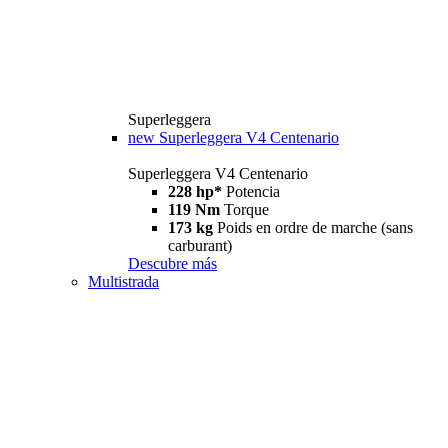
Superleggera
new
Superleggera V4 Centenario
Superleggera V4 Centenario
228 hp*
Potencia
119 Nm
Torque
173 kg
Poids en ordre de marche (sans
carburant)
Descubre más
Multistrada