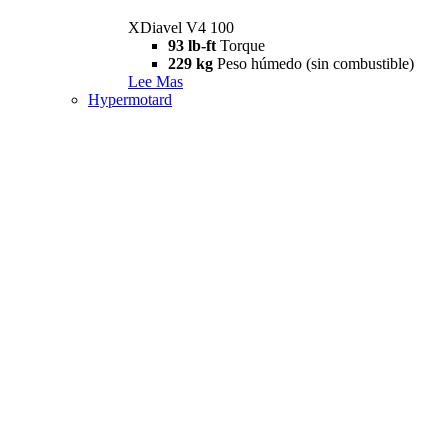
XDiavel V4 100
93 lb-ft
Torque
229 kg
Peso húmedo (sin combustible)
Lee Mas
Hypermotard