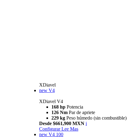
XDiavel
new
V4
XDiavel V4
168 hp
Potencia
126 Nm
Par de apriete
229 kg
Peso húmedo (sin combustible)
Desde $661,900 MXN
i
Configurar
Lee Mas
new
V4 100