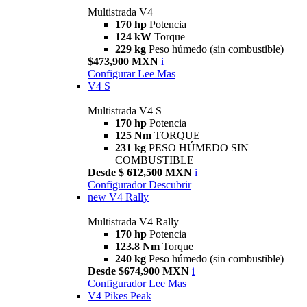
Multistrada V4
170 hp
Potencia
124 kW
Torque
229 kg
Peso húmedo (sin combustible)
$473,900 MXN
i
Configurar
Lee Mas
V4 S
Multistrada V4 S
170 hp
Potencia
125 Nm
TORQUE
231 kg
PESO HÚMEDO SIN
COMBUSTIBLE
Desde $ 612,500 MXN
i
Configurador
Descubrir
new
V4 Rally
Multistrada V4 Rally
170 hp
Potencia
123.8 Nm
Torque
240 kg
Peso húmedo (sin combustible)
Desde $674,900 MXN
i
Configurador
Lee Mas
V4 Pikes Peak