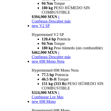
94 Nm
Torque
180 kg
PESO HÚMEDO SIN
COMBUSTIBLE
$394,900 MXN
i
Configura
Descubre más
new
V2 SP
Hypermotard V2 SP
120,4 hp
Potencia
94 Nm
Torque
180 kg
Peso húmedo (sin combustible)
$462,900 MXN
i
Configura
Descubre más
new
698 Mono Nera
Hypermotard 698 Mono Nera
77.5 hp
Potencia
46.5 lb-ft
Torque
151 kg (333 lb)
PESO HÚMEDO SIN
COMBUSTIBLE
$324,900 MXN
i
Configurar
Lee Mas
new
698 Mono
Hypermotard 698 Mono