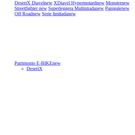
DesertX
Diavel
new
XDiavel
Hypermotard
new
Monster
new
Streetfighter
new
Superleggera
Multistrada
new
Panigale
new
Off Road
new
Serie limitada
new
Patrimonio
E-BIKE
new
DesertX