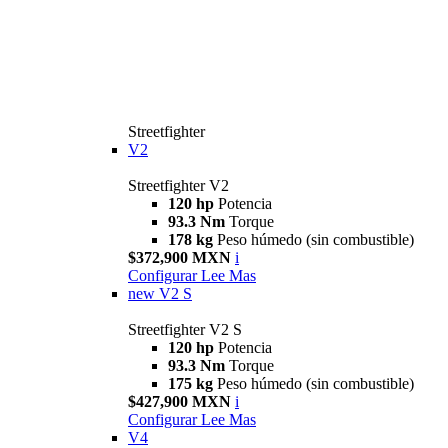
Streetfighter
V2
Streetfighter V2
120 hp
Potencia
93.3 Nm
Torque
178 kg
Peso húmedo (sin combustible)
$372,900 MXN
i
Configurar
Lee Mas
new
V2 S
Streetfighter V2 S
120 hp
Potencia
93.3 Nm
Torque
175 kg
Peso húmedo (sin combustible)
$427,900 MXN
i
Configurar
Lee Mas
V4