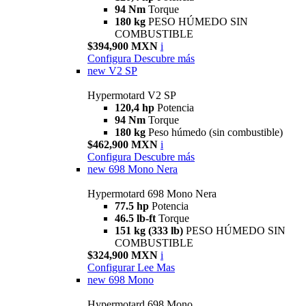
94 Nm
Torque
180 kg
PESO HÚMEDO SIN
COMBUSTIBLE
$394,900 MXN
i
Configura
Descubre más
new
V2 SP
Hypermotard V2 SP
120,4 hp
Potencia
94 Nm
Torque
180 kg
Peso húmedo (sin combustible)
$462,900 MXN
i
Configura
Descubre más
new
698 Mono Nera
Hypermotard 698 Mono Nera
77.5 hp
Potencia
46.5 lb-ft
Torque
151 kg (333 lb)
PESO HÚMEDO SIN
COMBUSTIBLE
$324,900 MXN
i
Configurar
Lee Mas
new
698 Mono
Hypermotard 698 Mono