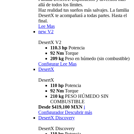
allá de todos los límites.
Haz realidad tus sueños más salvajes. La familia
DesertX te acompañará a todas partes. Hasta el
final.
Lee Mas
new
V2
DesertX V2
110.3 hp
Potencia
92 Nm
Torque
209 kg
Peso en húmedo (sin combustible)
Configurar
Lee Mas
DesertX
DesertX
110 hp
Potencia
92 Nm
Torque
210 kg
PESO HÚMEDO SIN
COMBUSTIBLE
Desde $419,100 MXN
i
Configurador
Descubrir más
DesertX Discovery
DesertX Discovery
110 hp
Potencia