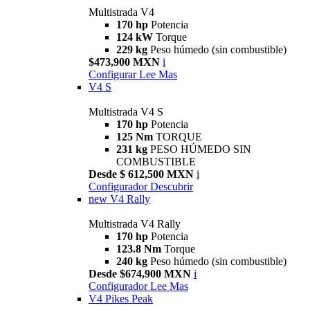
Multistrada V4
170 hp
Potencia
124 kW
Torque
229 kg
Peso húmedo (sin combustible)
$473,900 MXN
i
Configurar
Lee Mas
V4 S
Multistrada V4 S
170 hp
Potencia
125 Nm
TORQUE
231 kg
PESO HÚMEDO SIN
COMBUSTIBLE
Desde $ 612,500 MXN
i
Configurador
Descubrir
new
V4 Rally
Multistrada V4 Rally
170 hp
Potencia
123.8 Nm
Torque
240 kg
Peso húmedo (sin combustible)
Desde $674,900 MXN
i
Configurador
Lee Mas
V4 Pikes Peak