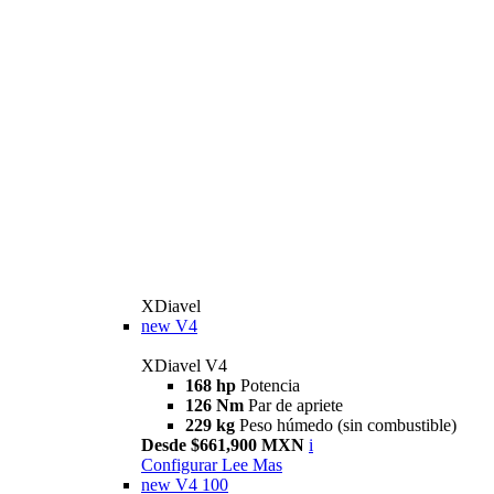
XDiavel
new
V4
XDiavel V4
168 hp
Potencia
126 Nm
Par de apriete
229 kg
Peso húmedo (sin combustible)
Desde $661,900 MXN
i
Configurar
Lee Mas
new
V4 100