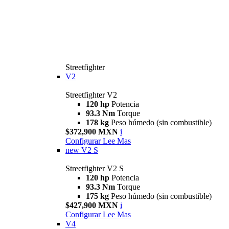
Streetfighter
V2
Streetfighter V2
120 hp
Potencia
93.3 Nm
Torque
178 kg
Peso húmedo (sin combustible)
$372,900 MXN
i
Configurar
Lee Mas
new
V2 S
Streetfighter V2 S
120 hp
Potencia
93.3 Nm
Torque
175 kg
Peso húmedo (sin combustible)
$427,900 MXN
i
Configurar
Lee Mas
V4