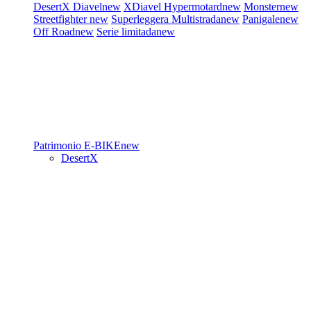
DesertX
Diavel
new
XDiavel
Hypermotard
new
Monster
new
Streetfighter
new
Superleggera
Multistrada
new
Panigale
new
Off Road
new
Serie limitada
new
Patrimonio
E-BIKE
new
DesertX