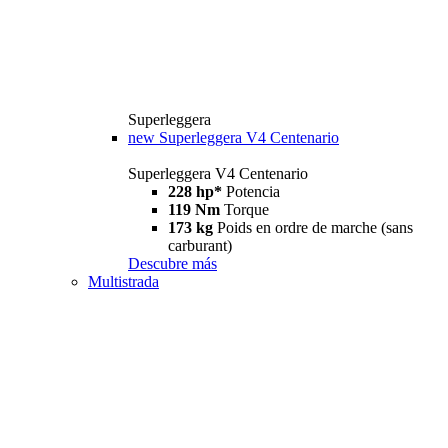
Superleggera
new
Superleggera V4 Centenario
Superleggera V4 Centenario
228 hp*
Potencia
119 Nm
Torque
173 kg
Poids en ordre de marche (sans
carburant)
Descubre más
Multistrada