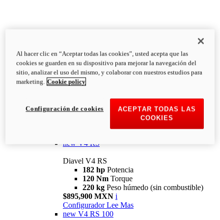
Al hacer clic en “Aceptar todas las cookies”, usted acepta que las
Diavel
cookies se guarden en su dispositivo para mejorar la navegación del
V4
sitio, analizar el uso del mismo, y colaborar con nuestros estudios para
Diavel V4
marketing.
Cookie policy
168 hp
Potencia
126 Nm
Torque
223 kg
PESO HÚMEDO SIN
Configuración de cookies
ACEPTAR TODAS LAS
COMBUSTIBLE
COOKIES
Desde $616,900 MXN
i
Configurador
Lee Mas
new
V4 RS
Diavel V4 RS
182 hp
Potencia
120 Nm
Torque
220 kg
Peso húmedo (sin combustible)
$895,900 MXN
i
Configurador
Lee Mas
new
V4 RS 100