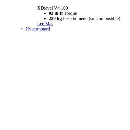
XDiavel V4 100
93 lb-ft
Torque
229 kg
Peso húmedo (sin combustible)
Lee Mas
Hypermotard