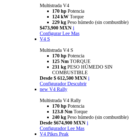
Multistrada V4
170 hp
Potencia
124 kW
Torque
229 kg
Peso húmedo (sin combustible)
$473,900 MXN
i
Configurar
Lee Mas
V4 S
Multistrada V4 S
170 hp
Potencia
125 Nm
TORQUE
231 kg
PESO HÚMEDO SIN
COMBUSTIBLE
Desde $ 612,500 MXN
i
Configurador
Descubrir
new
V4 Rally
Multistrada V4 Rally
170 hp
Potencia
123.8 Nm
Torque
240 kg
Peso húmedo (sin combustible)
Desde $674,900 MXN
i
Configurador
Lee Mas
V4 Pikes Peak