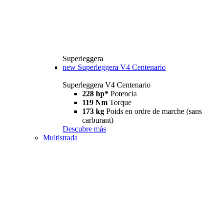
Superleggera
new
Superleggera V4 Centenario
Superleggera V4 Centenario
228 hp*
Potencia
119 Nm
Torque
173 kg
Poids en ordre de marche (sans
carburant)
Descubre más
Multistrada