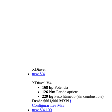
XDiavel
new
V4
XDiavel V4
168 hp
Potencia
126 Nm
Par de apriete
229 kg
Peso húmedo (sin combustible)
Desde $661,900 MXN
i
Configurar
Lee Mas
new
V4 100