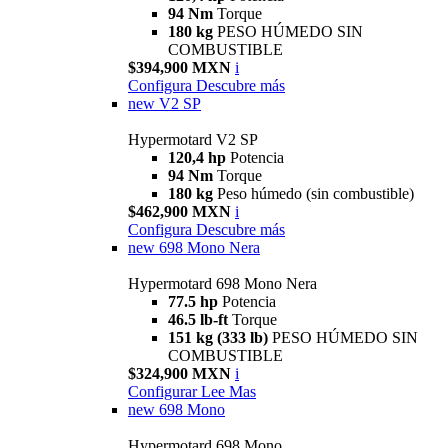
94 Nm
Torque
180 kg
PESO HÚMEDO SIN
COMBUSTIBLE
$394,900 MXN
i
Configura
Descubre más
new
V2 SP
Hypermotard V2 SP
120,4 hp
Potencia
94 Nm
Torque
180 kg
Peso húmedo (sin combustible)
$462,900 MXN
i
Configura
Descubre más
new
698 Mono Nera
Hypermotard 698 Mono Nera
77.5 hp
Potencia
46.5 lb-ft
Torque
151 kg (333 lb)
PESO HÚMEDO SIN
COMBUSTIBLE
$324,900 MXN
i
Configurar
Lee Mas
new
698 Mono
Hypermotard 698 Mono