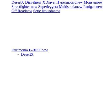
DesertX
Diavel
new
XDiavel
Hypermotard
new
Monster
new
Streetfighter
new
Superleggera
Multistrada
new
Panigale
new
Off Road
new
Serie limitada
new
Patrimonio
E-BIKE
new
DesertX