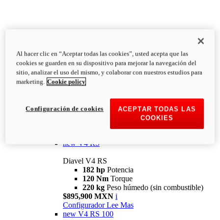
Al hacer clic en “Aceptar todas las cookies”, usted acepta que las
Diavel
cookies se guarden en su dispositivo para mejorar la navegación del
V4
sitio, analizar el uso del mismo, y colaborar con nuestros estudios para
Diavel V4
marketing.
Cookie policy
168 hp
Potencia
126 Nm
Torque
223 kg
PESO HÚMEDO SIN
Configuración de cookies
ACEPTAR TODAS LAS
COMBUSTIBLE
COOKIES
Desde $616,900 MXN
i
Configurador
Lee Mas
new
V4 RS
Diavel V4 RS
182 hp
Potencia
120 Nm
Torque
220 kg
Peso húmedo (sin combustible)
$895,900 MXN
i
Configurador
Lee Mas
new
V4 RS 100