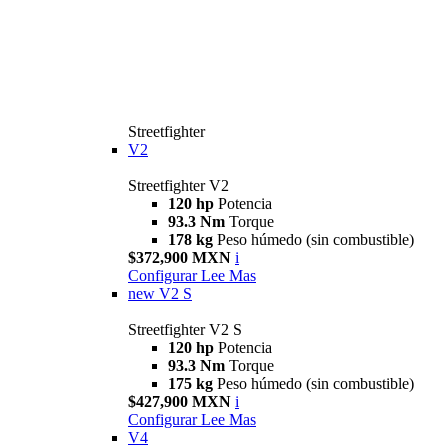
Streetfighter
V2
Streetfighter V2
120 hp
Potencia
93.3 Nm
Torque
178 kg
Peso húmedo (sin combustible)
$372,900 MXN
i
Configurar
Lee Mas
new
V2 S
Streetfighter V2 S
120 hp
Potencia
93.3 Nm
Torque
175 kg
Peso húmedo (sin combustible)
$427,900 MXN
i
Configurar
Lee Mas
V4