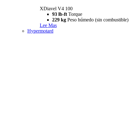
XDiavel V4 100
93 lb-ft
Torque
229 kg
Peso húmedo (sin combustible)
Lee Mas
Hypermotard