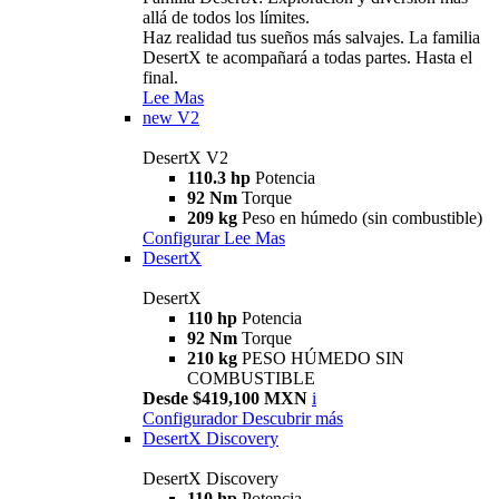
allá de todos los límites.
Haz realidad tus sueños más salvajes. La familia
DesertX te acompañará a todas partes. Hasta el
final.
Lee Mas
new
V2
DesertX V2
110.3 hp
Potencia
92 Nm
Torque
209 kg
Peso en húmedo (sin combustible)
Configurar
Lee Mas
DesertX
DesertX
110 hp
Potencia
92 Nm
Torque
210 kg
PESO HÚMEDO SIN
COMBUSTIBLE
Desde $419,100 MXN
i
Configurador
Descubrir más
DesertX Discovery
DesertX Discovery
110 hp
Potencia