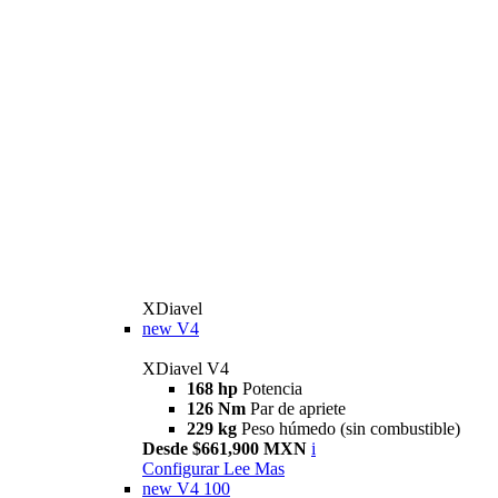
XDiavel
new
V4
XDiavel V4
168 hp
Potencia
126 Nm
Par de apriete
229 kg
Peso húmedo (sin combustible)
Desde $661,900 MXN
i
Configurar
Lee Mas
new
V4 100