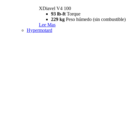
XDiavel V4 100
93 lb-ft
Torque
229 kg
Peso húmedo (sin combustible)
Lee Mas
Hypermotard