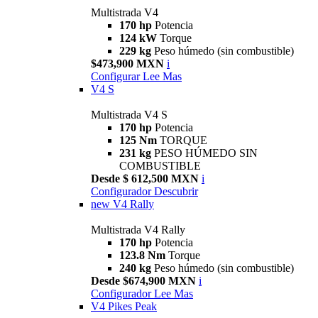
Multistrada V4
170 hp
Potencia
124 kW
Torque
229 kg
Peso húmedo (sin combustible)
$473,900 MXN
i
Configurar
Lee Mas
V4 S
Multistrada V4 S
170 hp
Potencia
125 Nm
TORQUE
231 kg
PESO HÚMEDO SIN
COMBUSTIBLE
Desde $ 612,500 MXN
i
Configurador
Descubrir
new
V4 Rally
Multistrada V4 Rally
170 hp
Potencia
123.8 Nm
Torque
240 kg
Peso húmedo (sin combustible)
Desde $674,900 MXN
i
Configurador
Lee Mas
V4 Pikes Peak