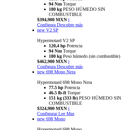
94 Nm
Torque
180 kg
PESO HÚMEDO SIN
COMBUSTIBLE
$394,900 MXN
i
Configura
Descubre más
new
V2 SP
Hypermotard V2 SP
120,4 hp
Potencia
94 Nm
Torque
180 kg
Peso húmedo (sin combustible)
$462,900 MXN
i
Configura
Descubre más
new
698 Mono Nera
Hypermotard 698 Mono Nera
77.5 hp
Potencia
46.5 lb-ft
Torque
151 kg (333 lb)
PESO HÚMEDO SIN
COMBUSTIBLE
$324,900 MXN
i
Configurar
Lee Mas
new
698 Mono
Hypermotard 698 Mono