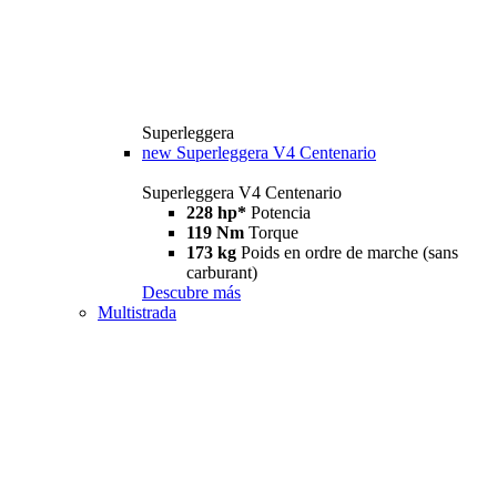
Superleggera
new
Superleggera V4 Centenario
Superleggera V4 Centenario
228 hp*
Potencia
119 Nm
Torque
173 kg
Poids en ordre de marche (sans
carburant)
Descubre más
Multistrada