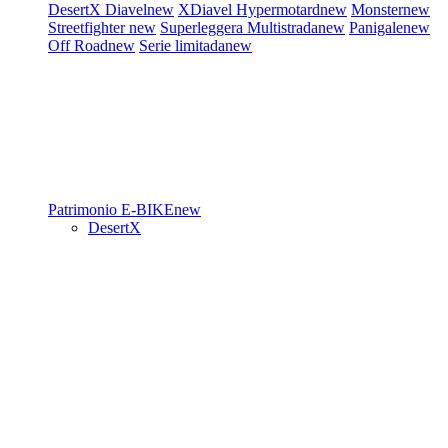
DesertX
Diavel
new
XDiavel
Hypermotard
new
Monster
new
Streetfighter
new
Superleggera
Multistrada
new
Panigale
new
Off Road
new
Serie limitada
new
Patrimonio
E-BIKE
new
DesertX