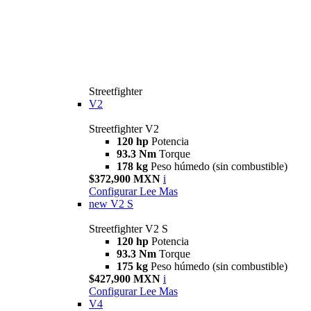
Streetfighter
V2
Streetfighter V2
120 hp
Potencia
93.3 Nm
Torque
178 kg
Peso húmedo (sin combustible)
$372,900 MXN
i
Configurar
Lee Mas
new
V2 S
Streetfighter V2 S
120 hp
Potencia
93.3 Nm
Torque
175 kg
Peso húmedo (sin combustible)
$427,900 MXN
i
Configurar
Lee Mas
V4