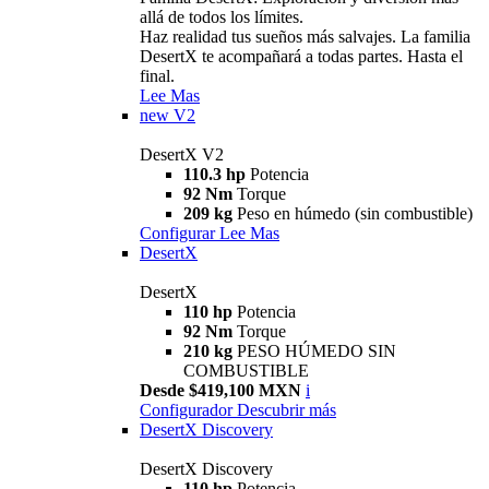
allá de todos los límites.
Haz realidad tus sueños más salvajes. La familia
DesertX te acompañará a todas partes. Hasta el
final.
Lee Mas
new
V2
DesertX V2
110.3 hp
Potencia
92 Nm
Torque
209 kg
Peso en húmedo (sin combustible)
Configurar
Lee Mas
DesertX
DesertX
110 hp
Potencia
92 Nm
Torque
210 kg
PESO HÚMEDO SIN
COMBUSTIBLE
Desde $419,100 MXN
i
Configurador
Descubrir más
DesertX Discovery
DesertX Discovery
110 hp
Potencia