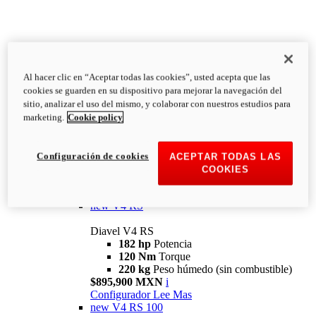
Al hacer clic en “Aceptar todas las cookies”, usted acepta que las
Diavel
cookies se guarden en su dispositivo para mejorar la navegación del
V4
sitio, analizar el uso del mismo, y colaborar con nuestros estudios para
Diavel V4
marketing.
Cookie policy
168 hp
Potencia
126 Nm
Torque
223 kg
PESO HÚMEDO SIN
Configuración de cookies
ACEPTAR TODAS LAS
COMBUSTIBLE
COOKIES
Desde $616,900 MXN
i
Configurador
Lee Mas
new
V4 RS
Diavel V4 RS
182 hp
Potencia
120 Nm
Torque
220 kg
Peso húmedo (sin combustible)
$895,900 MXN
i
Configurador
Lee Mas
new
V4 RS 100