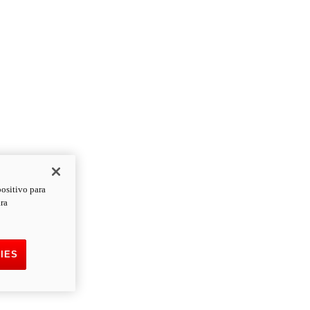
positivo para
ara
IES