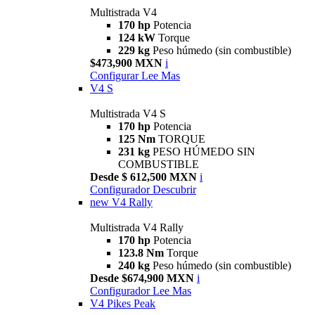
Multistrada V4
170 hp
Potencia
124 kW
Torque
229 kg
Peso húmedo (sin combustible)
$473,900 MXN
i
Configurar
Lee Mas
V4 S
Multistrada V4 S
170 hp
Potencia
125 Nm
TORQUE
231 kg
PESO HÚMEDO SIN
COMBUSTIBLE
Desde $ 612,500 MXN
i
Configurador
Descubrir
new
V4 Rally
Multistrada V4 Rally
170 hp
Potencia
123.8 Nm
Torque
240 kg
Peso húmedo (sin combustible)
Desde $674,900 MXN
i
Configurador
Lee Mas
V4 Pikes Peak