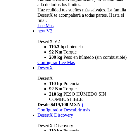
allá de todos los límites.
Haz realidad tus sueños más salvajes. La familia
DesertX te acompañará a todas partes. Hasta el
final.
Lee Mas
new
V2
DesertX V2
110.3 hp
Potencia
92 Nm
Torque
209 kg
Peso en húmedo (sin combustible)
Configurar
Lee Mas
DesertX
DesertX
110 hp
Potencia
92 Nm
Torque
210 kg
PESO HÚMEDO SIN
COMBUSTIBLE
Desde $419,100 MXN
i
Configurador
Descubrir más
DesertX Discovery
DesertX Discovery
110 hp
Potencia