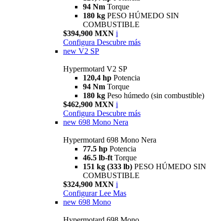
94 Nm
Torque
180 kg
PESO HÚMEDO SIN
COMBUSTIBLE
$394,900 MXN
i
Configura
Descubre más
new
V2 SP
Hypermotard V2 SP
120,4 hp
Potencia
94 Nm
Torque
180 kg
Peso húmedo (sin combustible)
$462,900 MXN
i
Configura
Descubre más
new
698 Mono Nera
Hypermotard 698 Mono Nera
77.5 hp
Potencia
46.5 lb-ft
Torque
151 kg (333 lb)
PESO HÚMEDO SIN
COMBUSTIBLE
$324,900 MXN
i
Configurar
Lee Mas
new
698 Mono
Hypermotard 698 Mono