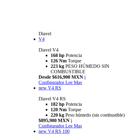
Diavel
V4
Diavel V4
168 hp
Potencia
126 Nm
Torque
223 kg
PESO HÚMEDO SIN
COMBUSTIBLE
Desde $616,900 MXN
i
Configurador
Lee Mas
new
V4 RS
Diavel V4 RS
182 hp
Potencia
120 Nm
Torque
220 kg
Peso húmedo (sin combustible)
$895,900 MXN
i
Configurador
Lee Mas
new
V4 RS 100