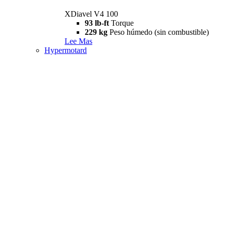
XDiavel V4 100
93 lb-ft
Torque
229 kg
Peso húmedo (sin combustible)
Lee Mas
Hypermotard