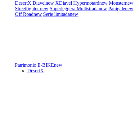
DesertX
Diavel
new
XDiavel
Hypermotard
new
Monster
new
Streetfighter
new
Superleggera
Multistrada
new
Panigale
new
Off Road
new
Serie limitada
new
Patrimonio
E-BIKE
new
DesertX