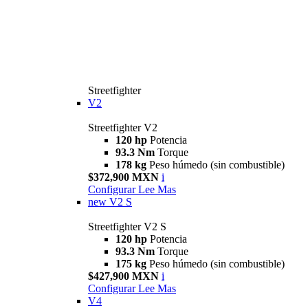
Streetfighter
V2
Streetfighter V2
120 hp
Potencia
93.3 Nm
Torque
178 kg
Peso húmedo (sin combustible)
$372,900 MXN
i
Configurar
Lee Mas
new
V2 S
Streetfighter V2 S
120 hp
Potencia
93.3 Nm
Torque
175 kg
Peso húmedo (sin combustible)
$427,900 MXN
i
Configurar
Lee Mas
V4