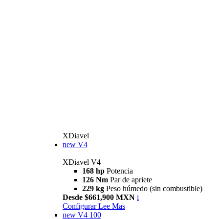
XDiavel
new
V4
XDiavel V4
168 hp
Potencia
126 Nm
Par de apriete
229 kg
Peso húmedo (sin combustible)
Desde $661,900 MXN
i
Configurar
Lee Mas
new
V4 100