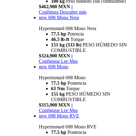
180 kg
Peso húmedo (sin combustible)
$462,900 MXN
i
Configura
Descubre más
new
698 Mono Nera
Hypermotard 698 Mono Nera
77.5 hp
Potencia
46.5 lb-ft
Torque
151 kg (333 lb)
PESO HÚMEDO SIN
COMBUSTIBLE
$324,900 MXN
i
Configurar
Lee Mas
new
698 Mono
Hypermotard 698 Mono
77.5 hp
Pontencia
63 Nm
Torque
151 kg
PESO HÚMEDO SIN
COMBUSTIBLE
$315,900 MXN
i
Configurar
Lee Mas
new
698 Mono RVE
Hypermotard 698 Mono RVE
77.5 hp
Pontencia