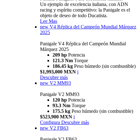
Un ejemplo de excelencia italiana, con ADN
racing y espíritu competitivo: la Panigale es el
objeto de deseo de todo Ducatista.
Lee Mas
new
V4 Réplica del Campeón Mundial Márquez
2025
Panigale V4 Réplica del Campeón Mundial
Márquez 2025
209 hp
Potencia
121.3 Nm
Torque
186.45 kg
Peso húmedo (sin combustible)
$1,993,000 MXN
i
Descubre más
new
V2 MM93
Panigale V2 MM93
120 hp
Potencia
93.3 Nm
Torque
175.5 kg
Peso húmedo (sin combustible)
$523,900 MXN
i
Configura
Descubre más
new
V2 FB63
Panigale V2 FB63