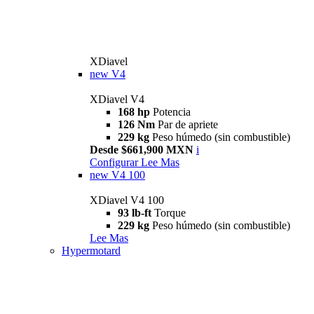
XDiavel
new
V4
XDiavel V4
168 hp
Potencia
126 Nm
Par de apriete
229 kg
Peso húmedo (sin combustible)
Desde $661,900 MXN
i
Configurar
Lee Mas
new
V4 100
XDiavel V4 100
93 lb-ft
Torque
229 kg
Peso húmedo (sin combustible)
Lee Mas
Hypermotard