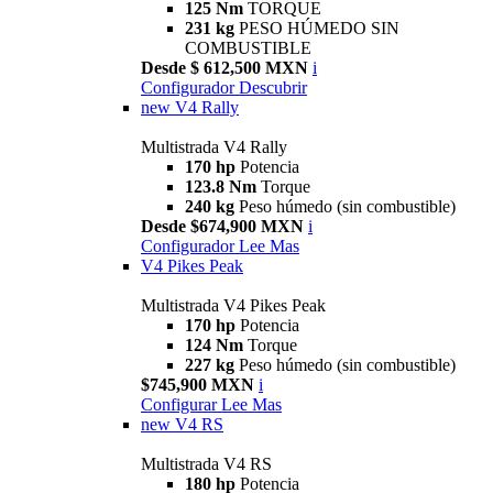
125 Nm
TORQUE
231 kg
PESO HÚMEDO SIN
COMBUSTIBLE
Desde $ 612,500 MXN
i
Configurador
Descubrir
new
V4 Rally
Multistrada V4 Rally
170 hp
Potencia
123.8 Nm
Torque
240 kg
Peso húmedo (sin combustible)
Desde $674,900 MXN
i
Configurador
Lee Mas
V4 Pikes Peak
Multistrada V4 Pikes Peak
170 hp
Potencia
124 Nm
Torque
227 kg
Peso húmedo (sin combustible)
$745,900 MXN
i
Configurar
Lee Mas
new
V4 RS
Multistrada V4 RS
180 hp
Potencia