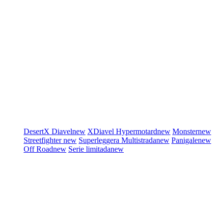
DesertX
Diavel
new
XDiavel
Hypermotard
new
Monster
new
Streetfighter
new
Superleggera
Multistrada
new
Panigale
new
Off Road
new
Serie limitada
new