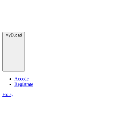
MyDucati
Accede
Regístrate
Hola,