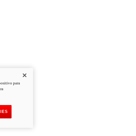
positivo para
ara
IES