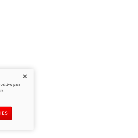
positivo para
ara
IES