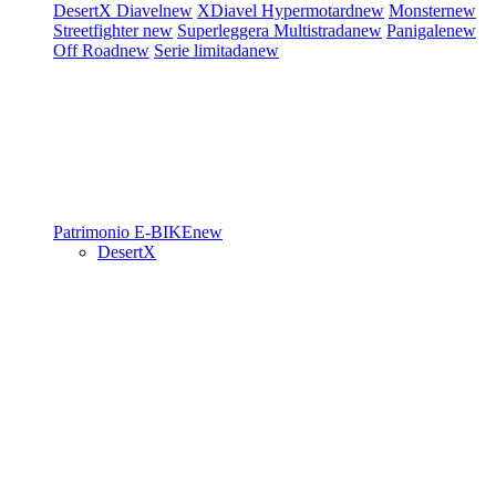
DesertX
Diavel
new
XDiavel
Hypermotard
new
Monster
new
Streetfighter
new
Superleggera
Multistrada
new
Panigale
new
Off Road
new
Serie limitada
new
Patrimonio
E-BIKE
new
DesertX