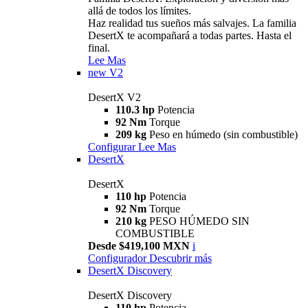
allá de todos los límites.
Haz realidad tus sueños más salvajes. La familia
DesertX te acompañará a todas partes. Hasta el
final.
Lee Mas
new
V2
DesertX V2
110.3 hp
Potencia
92 Nm
Torque
209 kg
Peso en húmedo (sin combustible)
Configurar
Lee Mas
DesertX
DesertX
110 hp
Potencia
92 Nm
Torque
210 kg
PESO HÚMEDO SIN
COMBUSTIBLE
Desde $419,100 MXN
i
Configurador
Descubrir más
DesertX Discovery
DesertX Discovery
110 hp
Potencia