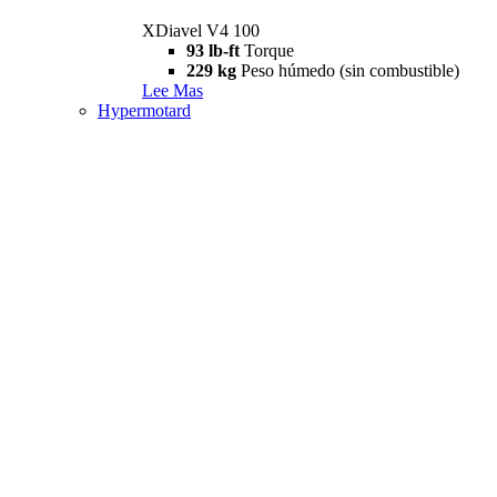
XDiavel V4 100
93 lb-ft
Torque
229 kg
Peso húmedo (sin combustible)
Lee Mas
Hypermotard