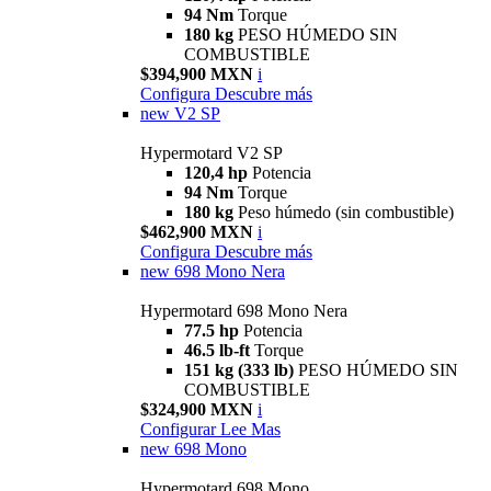
94 Nm
Torque
180 kg
PESO HÚMEDO SIN
COMBUSTIBLE
$394,900 MXN
i
Configura
Descubre más
new
V2 SP
Hypermotard V2 SP
120,4 hp
Potencia
94 Nm
Torque
180 kg
Peso húmedo (sin combustible)
$462,900 MXN
i
Configura
Descubre más
new
698 Mono Nera
Hypermotard 698 Mono Nera
77.5 hp
Potencia
46.5 lb-ft
Torque
151 kg (333 lb)
PESO HÚMEDO SIN
COMBUSTIBLE
$324,900 MXN
i
Configurar
Lee Mas
new
698 Mono
Hypermotard 698 Mono