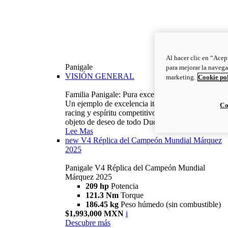
Al hacer clic en “Acep
Panigale
para mejorar la navega
VISIÓN GENERAL
marketing.
Cookie po
Familia Panigale: Pura excelencia italiana.
Un ejemplo de excelencia italiana, con ADN
Co
racing y espíritu competitivo: la Panigale es el
objeto de deseo de todo Ducatista.
Lee Mas
new
V4 Réplica del Campeón Mundial Márquez
2025
Panigale V4 Réplica del Campeón Mundial
Márquez 2025
209 hp
Potencia
121.3 Nm
Torque
186.45 kg
Peso húmedo (sin combustible)
$1,993,000 MXN
i
Descubre más