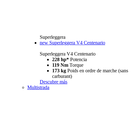
Superleggera
new
Superleggera V4 Centenario
Superleggera V4 Centenario
228 hp*
Potencia
119 Nm
Torque
173 kg
Poids en ordre de marche (sans
carburant)
Descubre más
Multistrada