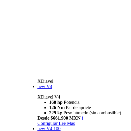
XDiavel
new
V4
XDiavel V4
168 hp
Potencia
126 Nm
Par de apriete
229 kg
Peso húmedo (sin combustible)
Desde $661,900 MXN
i
Configurar
Lee Mas
new
V4 100