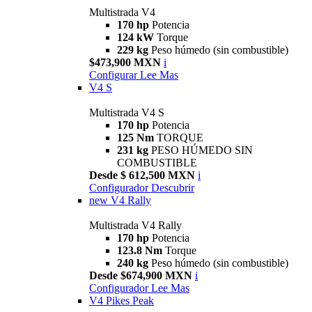
Multistrada V4
170 hp
Potencia
124 kW
Torque
229 kg
Peso húmedo (sin combustible)
$473,900 MXN
i
Configurar
Lee Mas
V4 S
Multistrada V4 S
170 hp
Potencia
125 Nm
TORQUE
231 kg
PESO HÚMEDO SIN
COMBUSTIBLE
Desde $ 612,500 MXN
i
Configurador
Descubrir
new
V4 Rally
Multistrada V4 Rally
170 hp
Potencia
123.8 Nm
Torque
240 kg
Peso húmedo (sin combustible)
Desde $674,900 MXN
i
Configurador
Lee Mas
V4 Pikes Peak