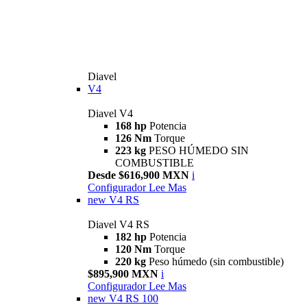
Diavel
V4
Diavel V4
168 hp
Potencia
126 Nm
Torque
223 kg
PESO HÚMEDO SIN
COMBUSTIBLE
Desde $616,900 MXN
i
Configurador
Lee Mas
new
V4 RS
Diavel V4 RS
182 hp
Potencia
120 Nm
Torque
220 kg
Peso húmedo (sin combustible)
$895,900 MXN
i
Configurador
Lee Mas
new
V4 RS 100