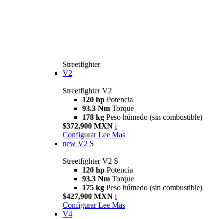
Streetfighter
V2
Streetfighter V2
120 hp
Potencia
93.3 Nm
Torque
178 kg
Peso húmedo (sin combustible)
$372,900 MXN
i
Configurar
Lee Mas
new
V2 S
Streetfighter V2 S
120 hp
Potencia
93.3 Nm
Torque
175 kg
Peso húmedo (sin combustible)
$427,900 MXN
i
Configurar
Lee Mas
V4